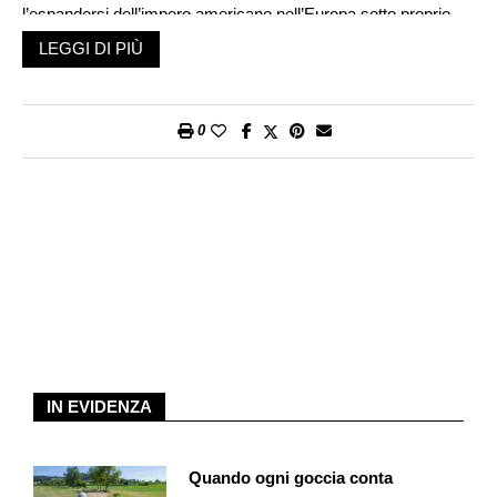
l’espandersi dell’impero americano nell’Europa sotto proprio
intero controllo, la cui crisi di sovraestensione ha appena
LEGGI DI PIÙ
inaugurato la quarta. Eccoci nella caotica Europa post-
americana, con le guerre all’Est (Russia/Ucraina) e al Sud-Est
(vendette di Israele dopo il 7 ottobre), fuori controllo.
0
L’aspetto più interessante è l’esaurirsi degli strumenti
istituzionali che vi avevano battuto il tempo della storia in
questo ottantennio: la Nato (battezzata nel 1949 per tenere «gli
americani dentro, i russi fuori e i tedeschi sotto») e l’Unione
europea (evoluzione delle Comunità europee definite con i
Trattati di Roma del 1957). Entrambe architravi dell’impero
europeo dell’America, frutto della sconfitta dell’asse Roma-
Berlino e della scommessa Usa di piazzarsi alla frontiera fra le
due Germanie per bloccare la minaccia sovietica e comunista.
La novità è appunto la morte cerebrale del sistema
IN EVIDENZA
euroatlantico (Nato+Ue), anticipata da Macron nel 2019 con
riferimento solo alla Nato.
Quando ogni goccia conta