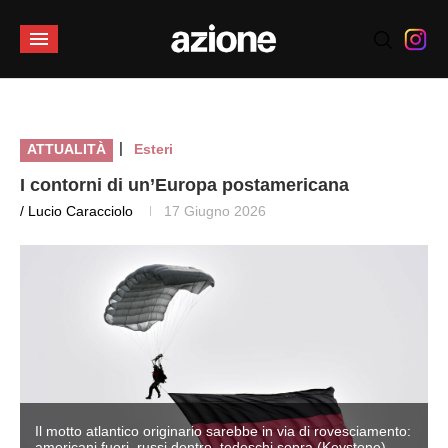
|
ATTUALITÀ
Esteri
I contorni di un’Europa postamericana
/ Lucio Caracciolo
17 Giugno 2026
:
Il motto atlantico originario sarebbe in via di rovesciamento:
americani fuori, russi dentro, tedeschi sopra (Keystone)