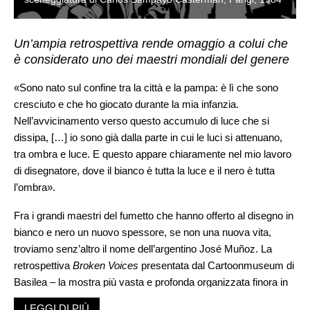
Un’ampia retrospettiva rende omaggio a colui che
è considerato uno dei maestri mondiali del genere
«Sono nato sul confine tra la città e la pampa: è lì che sono
cresciuto e che ho giocato durante la mia infanzia.
Nell’avvicinamento verso questo accumulo di luce che si
dissipa, […] io sono già dalla parte in cui le luci si attenuano,
tra ombra e luce. E questo appare chiaramente nel mio lavoro
di disegnatore, dove il bianco è tutta la luce e il nero è tutta
l’ombra».
Fra i grandi maestri del fumetto che hanno offerto al disegno in
bianco e nero un nuovo spessore, se non una nuova vita,
troviamo senz’altro il nome dell’argentino José Muñoz. La
retrospettiva
Broken Voices
presentata dal Cartoonmuseum di
Basilea – la mostra più vasta e profonda organizzata finora in
Europa – rende persino evidente la crucialità del suo lavoro,
LEGGI DI PIÙ