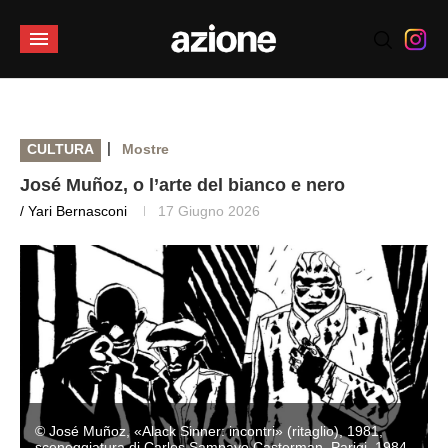
|
CULTURA
Mostre
José Muñoz, o l’arte del bianco e nero
/ Yari Bernasconi
17 Giugno 2026
© José Muñoz, «Alack Sinner: incontri» (ritaglio), 1981,
sceneggiatura di Carlos Sampayo Casterman, Parigi, 1984