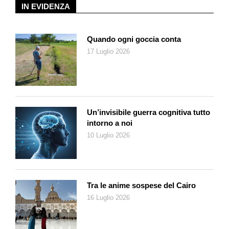
Conviene però fare un passo indietro e tornare a Buenos Aires,
IN EVIDENZA
in quel «confine tra la città e la pampa» dove il giovane – e
prima bambino – José Muñoz, classe 1942, scopre la rivista
«Misterix» e soprattutto le storie di
El sargento Kirk
disegnate
Quando ogni goccia conta
da Hugo Pratt e scritte da Héctor Oesterheld. Crescendo si
17 Luglio 2026
appassiona all’arte e al linguaggio del fumetto, le cosiddette
historietas
, frequenta l’atelier dello scultore Humberto
Cerantonio, si iscrive alla Escuela Panamericana de Arte,
dove incrocia Hugo Pratt (che in Argentina restò per oltre un
decennio, fino al 1962 circa) e studia con l’argentino Alberto
Un’invisibile guerra cognitiva tutto
intorno a noi
Breccia. In seguito, lavora anche come assistente di
Francisco Solano López, celebre per avere disegnato
10 Luglio 2026
L’Eternauta
del già citato Oesterheld. Finché nel 1972,
trentenne, con qualche difficoltà finanziaria, un’impasse
creativa e una certa malinconia, parte per l’Europa.
Tra le anime sospese del Cairo
Un viaggio non semplice, soprattutto all’inizio: Italia, Spagna,
16 Luglio 2026
Londra. Due incontri risultano cruciali e li abbiamo già
menzionati: quello con Hugo Pratt a Parigi e, nel 1974, quello –