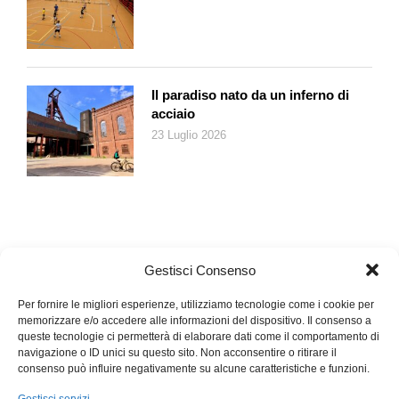
secondaria» all’interno dello Spazio Schengen/Dublino. Questo
nuovo patto introduce anche dei meccanismi di solidarietà
vincolanti, affinché i 27 Paesi membri dell’Ue accettino di
sostenersi vicendevolmente nel ripartirsi i profughi in arrivo. Un
Il paradiso nato da un inferno di
meccanismo voluto per alleggerire il carico migratorio che
acciaio
normalmente pesa sui Paesi che si trovano alle frontiere
23 Luglio 2026
esterne.
Meccanismi di solidarietà
La Svizzera ha adottato soltanto parzialmente questo nuovo
patto, facendo proprie solo le parti che riguardano l’area
Schengen/Dublino. Una versione «light» che comprende, oltre
Gestisci Consenso
ai due punti appena elencati, anche un potenziamento del
sistema informatico di registrazione delle persone in arrivo e
Per fornire le migliori esperienze, utilizziamo tecnologie come i cookie per
memorizzare e/o accedere alle informazioni del dispositivo. Il consenso a
nuove norme da adottare quando l’Unione europea si trova
queste tecnologie ci permetterà di elaborare dati come il comportamento di
confrontata con una crisi migratoria. Per quanto riguarda i
navigazione o ID unici su questo sito. Non acconsentire o ritirare il
meccanismi di solidarietà va detto che essi non hanno valore
consenso può influire negativamente su alcune caratteristiche e funzioni.
vincolante per il nostro Paese. Berna rimane dunque libera di