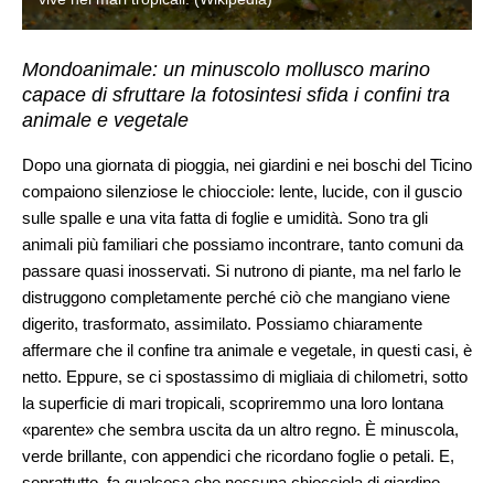
Mondoanimale: un minuscolo mollusco marino
capace di sfruttare la fotosintesi sfida i confini tra
animale e vegetale
Dopo una giornata di pioggia, nei giardini e nei boschi del Ticino
compaiono silenziose le chiocciole: lente, lucide, con il guscio
sulle spalle e una vita fatta di foglie e umidità. Sono tra gli
animali più familiari che possiamo incontrare, tanto comuni da
passare quasi inosservati. Si nutrono di piante, ma nel farlo le
distruggono completamente perché ciò che mangiano viene
digerito, trasformato, assimilato. Possiamo chiaramente
affermare che il confine tra animale e vegetale, in questi casi, è
netto. Eppure, se ci spostassimo di migliaia di chilometri, sotto
la superficie di mari tropicali, scopriremmo una loro lontana
«parente» che sembra uscita da un altro regno. È minuscola,
verde brillante, con appendici che ricordano foglie o petali. E,
soprattutto, fa qualcosa che nessuna chiocciola di giardino