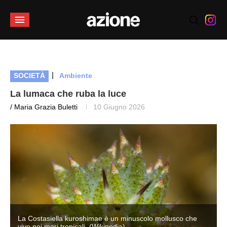
|
SOCIETÀ
Ambiente
La lumaca che ruba la luce
/ Maria Grazia Buletti
10 Giugno 2026
La Costasiella kuroshimae è un minuscolo mollusco che
vive nei mari tropicali. (Wikipedia)