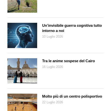
trattiene i cloroplasti, cioè gli organelli responsabili della
fotosintesi. Questo processo, noto come kleptoplastia,
rappresenta uno dei casi più singolari nel regno animale. Uno
studio condotto da ricercatori dell’Università di Bonn insieme a
Un’invisibile guerra cognitiva tutto
collaboratori internazionali, evidenzia come questa capacità
intorno a noi
sia limitata ai molluschi sacoglossi, rendendola una strategia
10 Luglio 2026
evolutiva estremamente rara.
Un contributo fondamentale allo studio del genere
Costasiella
arriva dal lavoro di Gregor Christa e colleghi presso il
Tra le anime sospese del Cairo
Zoologisches Forschungsmuseum Alexander Koenig (Bonn) e
16 Luglio 2026
la Heinrich-Heine-Universität Düsseldorf. Nel loro studio del
2014 gli autori dimostrano che alcune specie del genere, tra
cui forme affini alla
Costasiella kuroshimae
, sono in grado di
mantenere cloroplasti attivi per settimane, periodo durante il
quale avviene effettivamente la fissazione del carbonio, cioè
Molto più di un centro polisportivo
una forma reale di fotosintesi. A questo punto, la tentazione è
22 Luglio 2026
forte nel chiederci se possiamo davvero parlare di un animale
che «diventa pianta». La risposta, come spesso accade in