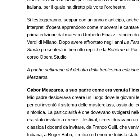
italiana, per il quale ha diretto più volte l’orchestra.
Si festeggeranno, seppur con un anno d’anticipo, anche 
interpreti d’opera apprendono come muoversi e cantare su
prima edizione dal maestro Umberto Finazzi, storico d
Verdi di Milano. Dopo avere affrontato negli anni
Le Far
Studio
presenterà in ben otto repliche la
Bohème
di Pucc
corso Opera Studio.
A poche settimane dal debutto della trentesima edizione 
Meszaros.
Gabor Meszaros, a suo padre come era venuta l’idea 
Mio padre desiderava creare un luogo dove le giovani le
per cui inventò il sistema delle masterclass, ossia dei co
sinfonica. La particolarità è che dovevano svolgersi nel
era stato invitato a creare il festival, i corsi duravano
classica i docenti da invitare, da Franco Gulli, che ven
Indiana, a Roger Bobo, il mitico ed enorme tubista stat