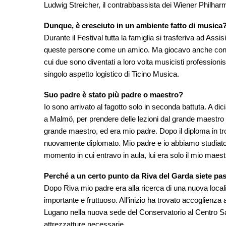
Ludwig Streicher, il contrabbassista dei Wiener Philharm
Dunque, è cresciuto in un ambiente fatto di musica
Durante il Festival tutta la famiglia si trasferiva ad Assi
queste persone come un amico. Ma giocavo anche con i rag
cui due sono diventati a loro volta musicisti professionis
singolo aspetto logistico di Ticino Musica.
Suo padre è stato più padre o maestro?
Io sono arrivato al fagotto solo in seconda battuta. A d
a Malmö, per prendere delle lezioni dal grande maestro 
grande maestro, ed era mio padre. Dopo il diploma in t
nuovamente diplomato. Mio padre e io abbiamo studiato 
momento in cui entravo in aula, lui era solo il mio maest
Perché a un certo punto da Riva del Garda siete pas
Dopo Riva mio padre era alla ricerca di una nuova localit
importante e fruttuoso. All’inizio ha trovato accoglienza 
Lugano nella nuova sede del Conservatorio al Centro San C
attrezzatture necessarie.