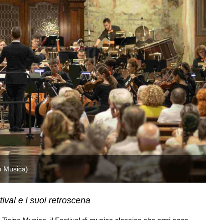
no Musica)
Co
ival e i suoi retroscena