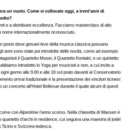
ra un vuoto. Come vi collocate oggi, a trent’anni di
 molto?
ti e a distribuire eccellenza. Facciamo masterclass di alto
un nome internazionalmente riconosciuto.
re un posto dove giovani leve della musica classica possano
gli anni sono state poi introdotte delle novità, come ad esempio
gonisti il Quartetto Moser, il Quartetto Kontakt, e un quintetto
abbiamo introdotto lo Yoga per musicisti e non, a cui invito a
gni giorno alle 9.00 e alle 18 sul prato davanti al Conservatorio
mento ormai tradizionale è la presentazione dei vincitori ticinesi
 un concerto all’Hotel Bellevue durante il quale alcuni di questi
, come con Alpentöne l’anno scorso. Nella chiesetta di Wassen è
quartetto d’archi in residence, cui seguiva una maestra di jodel
a Ticino e Svizzera tedesca.