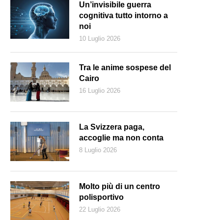
Un’invisibile guerra
cognitiva tutto intorno a
noi
10 Luglio 2026
Tra le anime sospese del
Cairo
16 Luglio 2026
La Svizzera paga,
accoglie ma non conta
8 Luglio 2026
ncerto della Ticino Musica Festival Orchestra (Ticino Musica)
Molto più di un centro
polisportivo
22 Luglio 2026