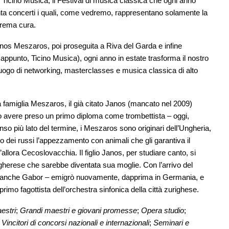
di Ticino Musica, il Festival di musica classica che ogni anno
tanta concerti i quali, come vedremo, rappresentano solamente la
trema cura.
Janos Meszaros, poi proseguita a Riva del Garda e infine
 appunto, Ticino Musica), ogni anno in estate trasforma il nostro
luogo di networking, masterclasses e musica classica di alto
a famiglia Meszaros, il già citato Janos (mancato nel 2009)
po avere preso un primo diploma come trombettista – oggi,
enso più lato del termine, i Meszaros sono originari dell’Ungheria,
o dei russi l’appezzamento con animali che gli garantiva il
allora Cecoslovacchia. Il figlio Janos, per studiare canto, si
ngherese che sarebbe diventata sua moglie. Con l’arrivo del
ato anche Gabor – emigrò nuovamente, dapprima in Germania, e
imo fagottista dell’orchestra sinfonica della città zurighese.
estri
;
Grandi maestri e giovani promesse
;
Opera studio
;
,
Vincitori di concorsi nazionali e internazionali
;
Seminari e