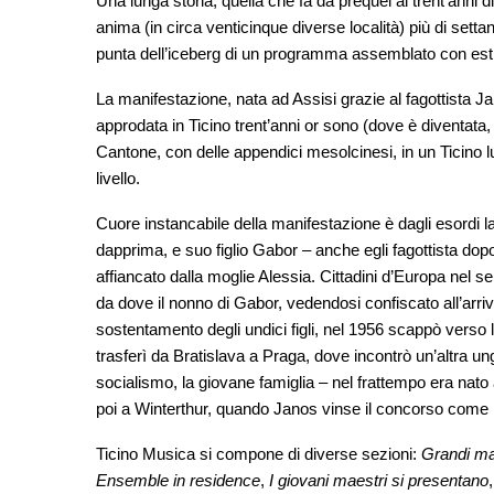
Una lunga storia, quella che fa da prequel ai trent’anni 
anima (in circa venticinque diverse località) più di set
punta dell’iceberg di un programma assemblato con es
La manifestazione, nata ad Assisi grazie al fagottista 
approdata in Ticino trent’anni or sono (dove è diventata,
Cantone, con delle appendici mesolcinesi, in un Ticino 
livello.
Cuore instancabile della manifestazione è dagli esordi l
dapprima, e suo figlio Gabor – anche egli fagottista do
affiancato dalla moglie Alessia. Cittadini d’Europa nel s
da dove il nonno di Gabor, vedendosi confiscato all’arriv
sostentamento degli undici figli, nel 1956 scappò verso l’
trasferì da Bratislava a Praga, dove incontrò un’altra u
socialismo, la giovane famiglia – nel frattempo era n
poi a Winterthur, quando Janos vinse il concorso come pr
Ticino Musica si compone di diverse sezioni:
Grandi ma
Ensemble in residence
,
I giovani maestri si presentano