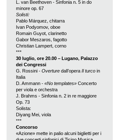
L. van Beethoven - Sinfonia n. 5 in do
minore op. 67
Solisti:
Pablo Márquez, chitarra
Ivan Podyomov, oboe
Romain Guyot, clarinetto
Gabor Meszaros, fagotto
Christian Lampert, corno
***
30 luglio, ore 20.00 – Lugano, Palazzo
dei Congressi
G. Rossini -
Overture
dall’opera
Il turco
in
Italia
D. Ammann -
«No templates»
Concerto
per viola e orchestra
J. Brahms - Sinfonia n. 2 in re maggiore
Op. 73
Solista:
Diyang Mei, viola
***
Concorso
«Azione» mette in palio alcuni biglietti per i
due concerti sinfonici di Ticino Musica