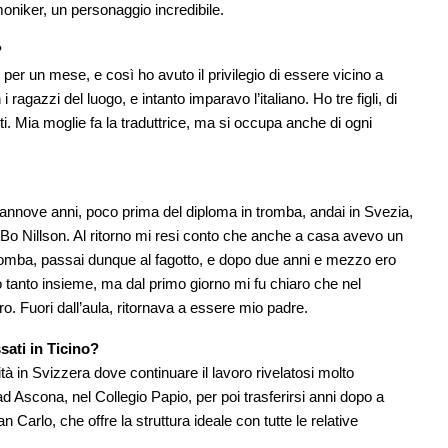
oniker, un personaggio incredibile.
?
si per un mese, e così ho avuto il privilegio di essere vicino a
azzi del luogo, e intanto imparavo l’italiano. Ho tre figli, di
ti. Mia moglie fa la traduttrice, ma si occupa anche di ogni
iciannove anni, poco prima del diploma in tromba, andai in Svezia,
Bo Nillson. Al ritorno mi resi conto che anche a casa avevo un
romba, passai dunque al fagotto, e dopo due anni e mezzo ero
tanto insieme, ma dal primo giorno mi fu chiaro che nel
ro. Fuori dall’aula, ritornava a essere mio padre.
sati in Ticino?
à in Svizzera dove continuare il lavoro rivelatosi molto
ad Ascona, nel Collegio Papio, per poi trasferirsi anni dopo a
arlo, che offre la struttura ideale con tutte le relative