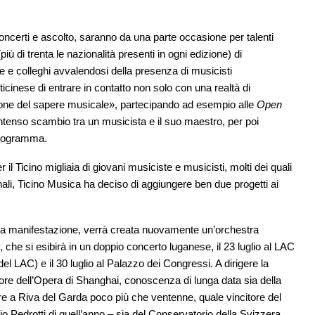
concerti e ascolto, saranno da una parte occasione per talenti
iù di trenta le nazionalità presenti in ogni edizione) di
ghe e colleghi avvalendosi della presenza di musicisti
co ticinese di entrare in contatto non solo con una realtà di
ione del sapere musicale», partecipando ad esempio alle
Open
l’intenso scambio tra un musicista e il suo maestro, per poi
n programma.
 il Ticino migliaia di giovani musiciste e musicisti, molti dei quali
nali, Ticino Musica ha deciso di aggiungere ben due progetti ai
la manifestazione, verrà creata nuovamente un’orchestra
che si esibirà in un doppio concerto luganese, il 23 luglio al LAC
del LAC) e il 30 luglio al Palazzo dei Congressi. A dirigere la
ettore dell’Opera di Shanghai, conoscenza di lunga data sia della
ere a Riva del Garda poco più che ventenne, quale vincitore del
o Pedrotti di quell’anno – sia del Conservatorio della Svizzera