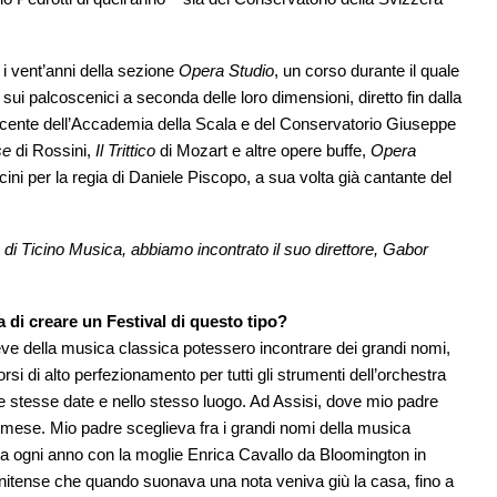
i vent’anni della sezione
Opera Studio
, un corso durante il quale
i palcoscenici a seconda delle loro dimensioni, diretto fin dalla
ocente dell’Accademia della Scala e del Conservatorio Giuseppe
se
di Rossini,
Il Trittico
di Mozart e altre opere buffe,
Opera
ini per la regia di Daniele Piscopo, a sua volta già cantante del
di Ticino Musica, abbiamo incontrato il suo direttore, Gabor
di creare un Festival di questo tipo?
ve della musica classica potessero incontrare dei grandi nomi,
rsi di alto perfezionamento per tutti gli strumenti dell’orchestra
le stesse date e nello stesso luogo. Ad Assisi, dove mio padre
 un mese. Mio padre sceglieva fra i grandi nomi della musica
iva ogni anno con la moglie Enrica Cavallo da Bloomington in
unitense che quando suonava una nota veniva giù la casa, fino a