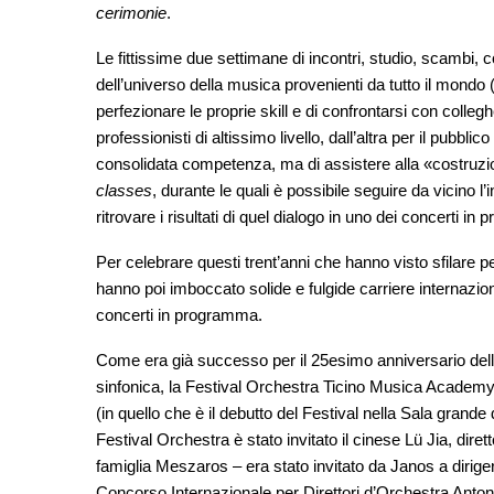
cerimonie
.
Le fittissime due settimane di incontri, studio, scambi, 
dell’universo della musica provenienti da tutto il mondo (p
perfezionare le proprie skill e di confrontarsi con colle
professionisti di altissimo livello, dall’altra per il pubbli
consolidata competenza, ma di assistere alla «costruz
classes
, durante le quali è possibile seguire da vicino 
ritrovare i risultati di quel dialogo in uno dei concerti i
Per celebrare questi trent’anni che hanno visto sfilare per
hanno poi imboccato solide e fulgide carriere internazio
concerti in programma.
Come era già successo per il 25esimo anniversario del
sinfonica, la Festival Orchestra Ticino Musica Academy, 
(in quello che è il debutto del Festival nella Sala grande 
Festival Orchestra è stato invitato il cinese Lü Jia, dir
famiglia Meszaros – era stato invitato da Janos a dirig
Concorso Internazionale per Direttori d’Orchestra Antoni