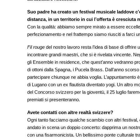
Suo padre ha creato un festival musicale laddove c’e
distanza, in un territorio in cui l’offerta è cresciuta
Con la qualità: abbiamo sempre mirato a essere eccellen
perfezionamento e nel frattempo siamo riusciti a farci 
Fil rouge
del nostro lavoro resta l’idea di base di offri
incontrare grandi maestri, che si è rivelata vincente. Ne
gli Ensemble in residence, che quest’anno vedranno prota
di ottoni dalla Spagna, i Pucela Brass. Dall’anno scorso 
partecipare chiunque ne abbia voglia. L’appuntamento è o
di Lugano con un ex flautista diventato yogi. Un altro mo
del Concorso svizzero per la gioventù, il 25 luglio faremo
premiati si presenteranno.
Avete contatti con altre realtà svizzere?
Ogni tanto facciamo qualche scambio con altri festival
andato in scena un doppio concerto: dapprima un nostro 
con una fisarmonicista. Un bellissimo ponte culturale tr