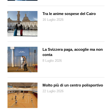
viaggi che l’artista ha compiuto compongono scenari
dell’anima in cui l’ambientazione reale, soprattutto marina,
Tra le anime sospese del Cairo
viene liricamente trasfigurata in un luogo dell’interiorità.
16 Luglio 2026
La Svizzera paga, accoglie ma non
conta
8 Luglio 2026
Molto più di un centro polisportivo
22 Luglio 2026
Ivana Falconi, Still Life with
Salmon, 2021
Spensierate e accattivanti sono poi le opere che hanno per