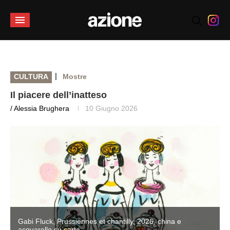
|
CULTURA
Mostre
Il piacere dell’inatteso
/ Alessia Brughera
10 Giugno 2026
Gabi Fluck, Prussiennes et chantilly, 2026, china e
acquarello su carta