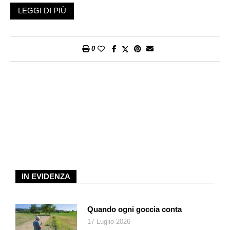
e ambiguo: la sensazione che il vero Peter Sellers, da solo,
LEGGI DI PIÙ
non bastasse. E forse è proprio qui che si nasconde la chiave
del più grande trasformista comico del Novecento.
0
Peter Sellers non interpretava personaggi, li abitava. E più
riusciva a diventare qualcun altro, meno sembrava sapere
essere sé stesso. Nel cinema comico esistono attori che
costruiscono una maschera riconoscibile e la ripetono con
infinite variazioni. Totò è Totò. Jerry Lewis è Jerry Lewis. Louis
de Funès è Louis de Funès. Sellers, invece, sembrava non
avere un volto definitivo. Era un organismo mutante. «È stato
come aver sposato le Nazioni Unite», avrebbe detto la prima
moglie Anne Hayes, a divorzio avvenuto.
Nato nel 1925 come Richard Henry Sellers, cresce in una
IN EVIDENZA
famiglia di artisti di varietà dove il confine tra vita privata e
spettacolo praticamente non esiste. La madre Peg è
dominante, possessiva, ossessionata dall’idea di avere un
Quando ogni goccia conta
figlio destinato al successo. Il padre Bill, musicista, è invece
17 Luglio 2026