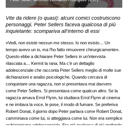
Vite da ridere (o quasi): alcuni comici costruiscono
personaggi, Peter Sellers faceva qualcosa di più
inquietante: scompariva all’interno di essi
«Vedi, non esiste nessun me stesso. Io non esisto… Un
tempo avevo un io, ma l’ho fatto rimuovere chirurgicamente».
Questo ebbe a dichiarare Peter Sellers in un’intervista
rilasciata a… Kermit la rana. Ma c’è un dettaglio
adolescenziale che racconta Peter Sellers meglio di molte sue
dichiarazioni e analisi psicologiche. Quando cercava di
conquistare una ragazza, non si presentava mai davvero
come Peter Sellers. Si presentava come qualcun altro. Se la
ragazza amava Errol Flynn, lui studiava Errol Flynn al cinema
e ne imitava la voce, le pose, il modo di fumare. Se preferiva
Robert Donat, il giorno dopo Peter parlava come Robert Donat,
camminava come lui, si atteggiava come lui. Non era semplice
esibizionismo adolescenziale. Era già qualcosa di più profondo