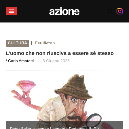
|
CULTURA
Feuilleton
L’uomo che non riusciva a essere sé stesso
/ Carlo Amatetti
3 Giugno 2026
Peter Seller, secondo Leonardo Rodriguez (L.R.)