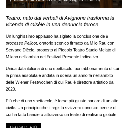
Teatro: nato dai verbali di Avignone trasforma la
vicenda di Gisèle in una denuncia feroce
Un lunghissimo applauso ha siglato la conclusione de
Il
processo Pelicot
, oratorio scenico firmato da Milo Rau con
Servane Diècle, proposto al Piccolo Teatro Studio Melato di
Milano nell’ambito del Festival Presente Indicativo.
Unica data italiana di uno spettacolo fuori abbonamento di cui
la prima assoluta è andata in scena un anno fa nell’ambito
delle Wiener Festwochen di cui Rau è direttore artistico dal
2023.
Più che di uno spettacolo, è forse più giusto parlare di un atto
civile. Un principio che il regista svizzero conosce bene e di
cui ha fatto bandiera attraverso un teatro di realismo globale
che scuote le coscienze, ricostruisce il racconto, indaga, si
LEGGI DI PIÙ