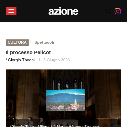
|
CULTURA
Spettacoli
Il processo Pelicot
/ Giorgio Thoeni
3 Giugno 2026
(Piccolo Teatro Milano / © Nurith Wagner-Strauss)