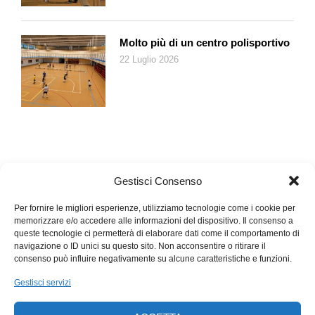
Sulla scena del Teatro Studio abbiamo ascoltato una trentina di
interpreti fra attori affermati (tra cui Mauro Avogadro, Federica
Molto più di un centro polisportivo
Fracassi, Giovanni Franzoni, Giusi Merli, Renata Palminiello,
22 Luglio 2026
Renato Sarti, Cinzia Spanò), allievi attori ma anche attivisti e
professionisti scelti fra giornalisti, avvocati e antropologi. Oltre
quattro ore di spettacolo che ricostruiscono 600 ore di
processo a 51 imputati per giungere a un verdetto su oltre 200
casi di stupro tramite sottomissione chimica: tutti condannati.
Un oratorio scenico potente attraverso un racconto duro nella
freddezza della sua logica distorta e aberrante di un sistema di
Gestisci Consenso
dominio e crudeltà.
Per fornire le migliori esperienze, utilizziamo tecnologie come i cookie per
memorizzare e/o accedere alle informazioni del dispositivo. Il consenso a
Una grande lezione di memoria e di realtà che conferma Milo
queste tecnologie ci permetterà di elaborare dati come il comportamento di
Rau come un regista straordinario, innovativo, capace di
navigazione o ID unici su questo sito. Non acconsentire o ritirare il
trasformare il teatro in una macchina di irresistibile empatia
consenso può influire negativamente su alcune caratteristiche e funzioni.
emozionale.
Gestisci servizi