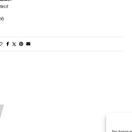
irci!
bi
)
Per fornire 