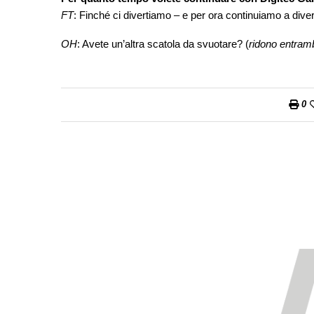
FT
: Finché ci divertiamo – e per ora continuiamo a divert
OH
: Avete un’altra scatola da svuotare? (
ridono entram
0