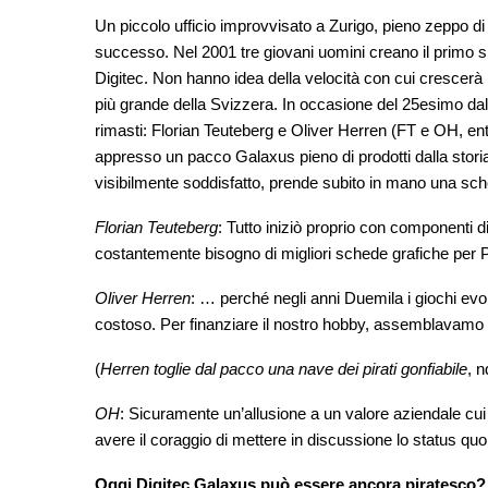
Un piccolo ufficio improvvisato a Zurigo, pieno zeppo di
successo. Nel 2001 tre giovani uomini creano il primo sho
Digitec. Non hanno idea della velocità con cui crescerà 
più grande della Svizzera. In occasione del 25esimo dall
rimasti: Florian Teuteberg e Oliver Herren (FT e OH, ent
appresso un pacco Galaxus pieno di prodotti dalla storia
visibilmente soddisfatto, prende subito in mano una sc
Florian Teuteberg
: Tutto iniziò proprio con componenti
costantemente bisogno di migliori schede grafiche per 
Oliver Herren
: … perché negli anni Duemila i giochi ev
costoso. Per finanziare il nostro hobby, assemblavamo PC 
(
Herren toglie dal pacco una nave dei pirati gonfiabile
, n
OH
: Sicuramente un’allusione a un valore aziendale cui t
avere il coraggio di mettere in discussione lo status quo
Oggi Digitec Galaxus può essere ancora piratesco?