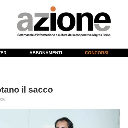
TER
ABBONAMENTI
CONCORSI
otano il sacco
026