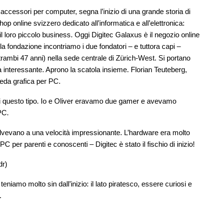
 accessori per computer, segna l’inizio di una grande storia di
p online svizzero dedicato all’informatica e all’elettronica:
il loro piccolo business. Oggi Digitec Galaxus è il negozio online
a fondazione incontriamo i due fondatori – e tuttora capi –
rambi 47 anni) nella sede centrale di Zürich-West. Si portano
 interessante. Aprono la scatola insieme. Florian Teuteberg,
heda grafica per PC.
 di questo tipo. Io e Oliver eravamo due gamer e avevamo
PC.
olvevano a una velocità impressionante. L’hardware era molto
per parenti e conoscenti – Digitec è stato il fischio di inizio!
dr)
eniamo molto sin dall’inizio: il lato piratesco, essere curiosi e
.