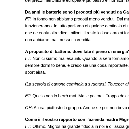
dei prezzi nell’Unione europea è più basso e i fornitori
Da anni le batterie sono i prodotti più venduti da G
FT
: In fondo non abbiamo prodotti meno venduti. Dal ma
funzioneranno. In tutto parliamo di qualche centinaio di 
che ne conta oltre dieci milioni. Il resto lo lasciamo ai f
non abbiamo mai messo in vendita.
A proposito di batterie: dove fate il pieno di energia
FT
: Non ci siamo mai esauriti. Quando la sera torniamo 
sempre dormito bene, e credo sia una cosa importante.
sport aiuta.
(
La scatola di cartone comincia a svuotarsi. Teuteber aff
FT
: Quello non lo berrò mai. Mai e poi mai. Troppo dol
OH
: Allora, piuttosto la grappa. Anche se poi, non bevo 
Come è il vostro rapporto con l’azienda madre Mig
FT
: Ottimo. Migros ha grande fiducia in noi e ci lascia