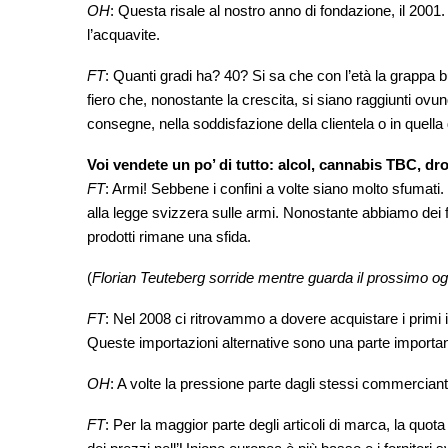
OH
: Questa risale al nostro anno di fondazione, il 20
l’acquavite.
FT
: Quanti gradi ha? 40? Si sa che con l’età la grapp
fiero che, nonostante la crescita, si siano raggiunti ovun
consegne, nella soddisfazione della clientela o in quella d
Voi vendete un po’ di tutto: alcol, cannabis TBC, 
FT
: Armi! Sebbene i confini a volte siano molto sfumati.
alla legge svizzera sulle armi. Nonostante abbiamo dei filt
prodotti rimane una sfida.
(
Florian Teuteberg sorride mentre guarda il prossimo o
FT
: Nel 2008 ci ritrovammo a dovere acquistare i primi 
Queste importazioni alternative sono una parte important
OH
: A volte la pressione parte dagli stessi commercianti
FT
: Per la maggior parte degli articoli di marca, la quota d