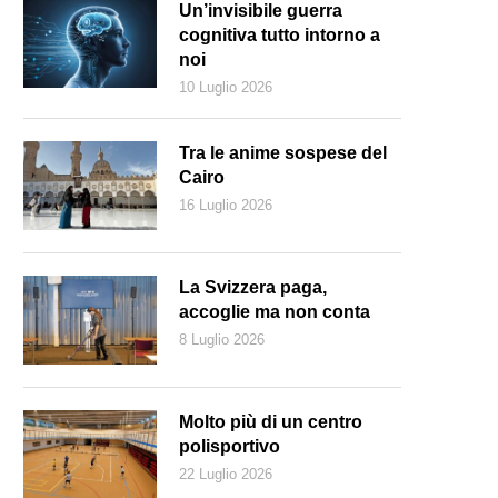
Un’invisibile guerra
cognitiva tutto intorno a
noi
10 Luglio 2026
Tra le anime sospese del
Cairo
16 Luglio 2026
La Svizzera paga,
accoglie ma non conta
8 Luglio 2026
orian Teuteberg e Oliver Herren, due dei tre fondatori di Galaxus (Da
Molto più di un centro
polisportivo
22 Luglio 2026