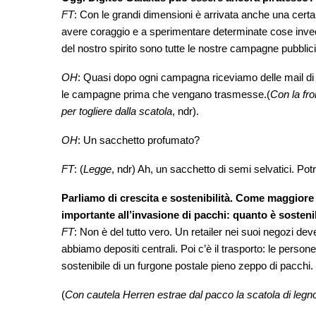
FT
: Con le grandi dimensioni è arrivata anche una certa 
avere coraggio e a sperimentare determinate cose invece 
del nostro spirito sono tutte le nostre campagne pubblici
OH
: Quasi dopo ogni campagna riceviamo delle mail d
le campagne prima che vengano trasmesse.(
Con la fro
per togliere dalla scatola
, ndr).
OH
: Un sacchetto profumato?
FT
: (
Legge
, ndr) Ah, un sacchetto di semi selvatici. Pot
Parliamo di crescita e sostenibilità. Come maggiore
importante all’invasione di pacchi: quanto è sosteni
FT
: Non è del tutto vero. Un retailer nei suoi negozi dev
abbiamo depositi centrali. Poi c’è il trasporto: le pers
sostenibile di un furgone postale pieno zeppo di pacchi.
(
Con cautela Herren estrae dal pacco la scatola di leg