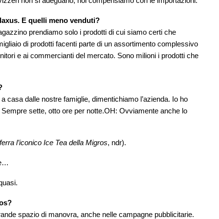
 svizzeri non si adeguano, noi compensiamo con le importazioni.
alaxus. E quelli meno venduti?
gazzino prendiamo solo i prodotti di cui siamo certi che
migliaio di prodotti facenti parte di un assortimento complessivo
ornitori e ai commercianti del mercato. Sono milioni i prodotti che
?
a casa dalle nostre famiglie, dimentichiamo l’azienda. Io ho
 Sempre sette, otto ore per notte.OH: Ovviamente anche lo
erra l’iconico Ice Tea della Migros
, ndr).
ce…
quasi.
ros?
 grande spazio di manovra, anche nelle campagne pubblicitarie.