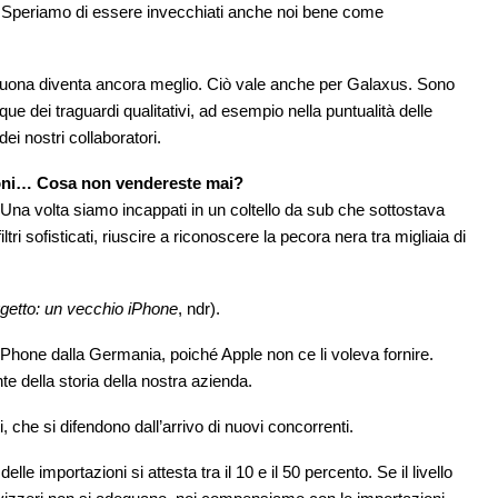
01. Speriamo di essere invecchiati anche noi bene come
a buona diventa ancora meglio. Ciò vale anche per Galaxus. Sono
que dei traguardi qualitativi, ad esempio nella puntualità delle
ei nostri collaboratori.
droni… Cosa non vendereste mai?
 Una volta siamo incappati in un coltello da sub che sottostava
ri sofisticati, riuscire a riconoscere la pecora nera tra migliaia di
ggetto: un vecchio iPhone
, ndr).
iPhone dalla Germania, poiché Apple non ce li voleva fornire.
e della storia della nostra azienda.
, che si difendono dall’arrivo di nuovi concorrenti.
elle importazioni si attesta tra il 10 e il 50 percento. Se il livello