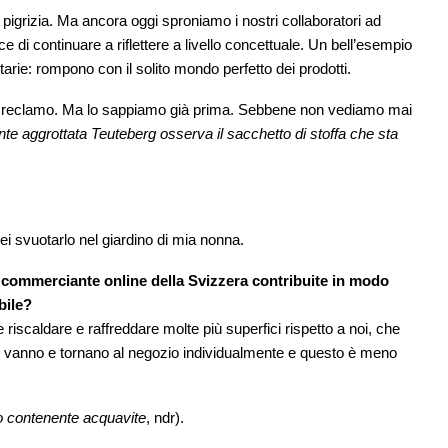
pigrizia. Ma ancora oggi sproniamo i nostri collaboratori ad
di continuare a riflettere a livello concettuale. Un bell’esempio
tarie: rompono con il solito mondo perfetto dei prodotti.
i reclamo. Ma lo sappiamo già prima. Sebbene non vediamo mai
nte aggrottata Teuteberg osserva il sacchetto di stoffa che sta
rei svuotarlo nel giardino di mia nonna.
 commerciante online della Svizzera contribuite in modo
bile?
e riscaldare e raffreddare molte più superfici rispetto a noi, che
one vanno e tornano al negozio individualmente e questo è meno
no contenente acquavite
, ndr).