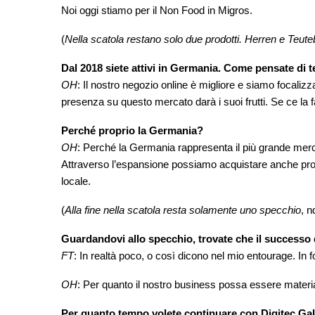
Noi oggi stiamo per il Non Food in Migros.
(
Nella scatola restano solo due prodotti. Herren e Teut
Dal 2018 siete attivi in Germania. Come pensate di 
OH
: Il nostro negozio online è migliore e siamo focalizza
presenza su questo mercato darà i suoi frutti. Se ce l
Perché proprio la Germania?
OH
: Perché la Germania rappresenta il più grande mercat
Attraverso l’espansione possiamo acquistare anche prodo
locale.
(
Alla fine nella scatola resta solamente uno specchio
, n
Guardandovi allo specchio, trovate che il successo 
FT
: In realtà poco, o così dicono nel mio entourage. In 
OH
: Per quanto il nostro business possa essere material
Per quanto tempo volete continuare con Digitec Ga