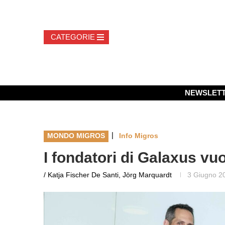
NEWSLET
|
MONDO MIGROS
Info Migros
I fondatori di Galaxus vu
/ Katja Fischer De Santi, Jörg Marquardt
3 Giugno 2