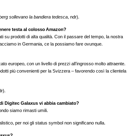
eberg sollevano la bandiera tedesca
, ndr).
tenere testa al colosso Amazon?
ti su prodotti di alta qualità. Con il passare del tempo, la nostra
a facciamo in Germania, ce la possiamo fare ovunque.
o europeo, con un livello di prezzi all’ingrosso molto attraente.
tti più convenienti per la Svizzera – favorendo così la clientela
dr).
di Digitec Galaxus vi abbia cambiato?
fondo siamo rimasti umili.
istico, per noi gli status symbol non significano nulla.
laxus?