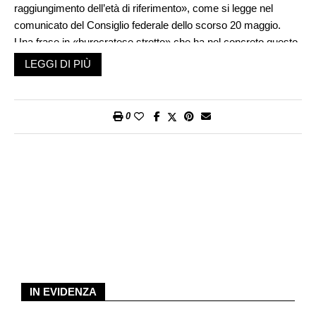
raggiungimento dell’età di riferimento», come si legge nel
comunicato del Consiglio federale dello scorso 20 maggio.
Una frase in «burocratese stretto» che ha nel concreto questo
significato: non si alza l’età del pensionamento ma si farà leva
LEGGI DI PIÙ
su una serie di misure per invogliare le persone a continuare a
lavorare anche oltre i 65 anni di età.
0
Gösgen, Leibstadt e i due reattori di Beznau
E si tenterà di scoraggiare il pensionamento anticipato, un’età
minima che dovrebbe passare dai 58 anni di oggi ai 63 del
prossimo futuro. Sull’argomento è stata aperta una procedura
di consultazione, sorvoliamo dunque sui dettagli, in attesa delle
prese di posizione di partiti e organizzazioni interessate. Non
senza ricordare che in questo dossier c’è un altro ostacolo da
superare: il Parlamento non è ancora riuscito a trovare una
soluzione di compromesso per finanziare la 13esima AVS,
rendita che verrà versata la prima volta alla fine di questo
IN EVIDENZA
2026. La prossima sessione estiva delle Camere federali, che