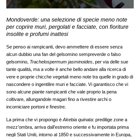
Mondoverde: una selezione di specie meno note
per coprire muri, pergolati e facciate, con fioriture
insolite e profumi inattesi
Se penso ai rampicanti, devo ammettere di essere senza
alcun dubbio una fan del gelsomino sempreverde o falso
gelsomino,
Trachelospermum jasminoides
, per via delle sue
tante qualità, ma a volte è anche bello andare alla ricerca di
vere e proprie chicche vegetali meno note tra quelle in grado di
nascondere o ingentilire muri e facciate. Vi garantisco che vi
sono alcune piante rampicanti che vale proprio la pena
coltivare, allungandole magari fino a rivestire archi o
incorniciare portoni e finestre.
La prima che vi propongo è
Akebia quinata
: predilige zone a
mezz’ombra, arriva dall’estremo oriente e fu importata prima
negli Stati Uniti, intorno al 1850 e successivamente in Europa,