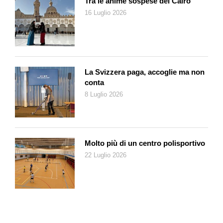
Tra le anime sospese del Cairo
«Il suo è un criterio sensato», dico. «Io ne ho un altro».
16 Luglio 2026
«E cioè?», dice Isa.
«A me interessa la bellezza di un libro», dico. «Che riguardi
cose vicino o lontane, del mio tempo o di tempi antichi, non mi
La Svizzera paga, accoglie ma non
importa molto. Anzi, direi niente».
conta
8 Luglio 2026
«La bellezza», dice Isa.
«Sì», dico.
«E che cos’è la bellezza?», dice Isa.
Molto più di un centro polisportivo
22 Luglio 2026
«Oh, be’», dico. «Lei sa distinguere un bell’uomo da un uomo
brutto, no?».
«Se vuole farsi dire che è un bell’uomo», dice Isa, «sappia che
tendo a non mentire».