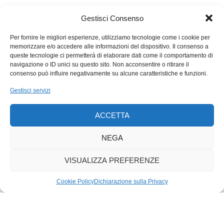
«Ma no, ma no», dico. «Il mio è solo un esempio».
Gestisci Consenso
«Comunque sì», dice Isa, «so riconoscere un bell’uomo».
Per fornire le migliori esperienze, utilizziamo tecnologie come i cookie per
«A prima vista?», dico.
memorizzare e/o accedere alle informazioni del dispositivo. Il consenso a
queste tecnologie ci permetterà di elaborare dati come il comportamento di
«A primissima vista», dice Isa.
navigazione o ID unici su questo sito. Non acconsentire o ritirare il
consenso può influire negativamente su alcune caratteristiche e funzioni.
«E saprebbe dire che cos’è che fa sì che un uomo sia bello?»,
Gestisci servizi
dico.
ACCETTA
Isa ci pensa su. «Onestamente no», dice. «È un istinto. È una
cosa che so da sempre».
NEGA
«È così anche per i libri», dico.
VISUALIZZA PREFERENZE
«Bisogna averci l’istinto», dice Isa. «Lei ce l’ha?».
Cookie Policy
Dichiarazione sulla Privacy
«Sono un professionista», dico.
«Un
tombeur de livres
?», dice Isa.