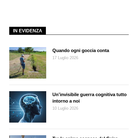
«Quattro più di me», dico.
Isa sorride. «E lei lo legge per ricordare i bei tempi della sua
gioventù?».
IN EVIDENZA
«Per carità», dico. «Cervantes scrisse le
Novelle esemplari
nel 1613».
Quando ogni goccia conta
«Caspita», dice Isa. «quattrocento anni fa».
17 Luglio 2026
«Quattrocentotredici, a essere precisi», dico.
«Ma, mi scusi», dice Isa, «come fa un libro di
quattrocentotredici anni fa a essere ancora interessante?».
Un’invisibile guerra cognitiva tutto
«E perché non dovrebbe esserlo?», dico.
intorno a noi
10 Luglio 2026
«Ma», dice Isa, «io ogni tanto leggo, lo sa, prendo qualche
libro, cerco delle storie che riguardino il mondo in cui vivo, le
persone della mia età. Magari, ecco, persone di altri Paesi, che
non conosco, e che così mi piace conoscere un po’».