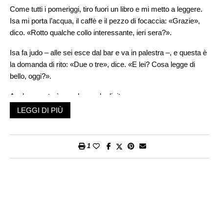
Come tutti i pomeriggi, tiro fuori un libro e mi metto a leggere.
Isa mi porta l’acqua, il caffè e il pezzo di focaccia: «Grazie»,
dico. «Rotto qualche collo interessante, ieri sera?».
Isa fa judo – alle sei esce dal bar e va in palestra –, e questa è
la domanda di rito: «Due o tre», dice. «E lei? Cosa legge di
bello, oggi?».
Anche questa è una domanda di rito.
LEGGI DI PIÙ
«
Novelle esemplari
, di Miguel de Cervantes», dico. Lo alzo per
mostrarglielo.
1
Isa sbircia. «Che edizione elegante», dice.
«In realtà è un’edizione supereconomica», dico. «Ma del ’56,
quando i libri li facevano come si deve».
«Quindi ha settant’anni giusti», dice Isa.