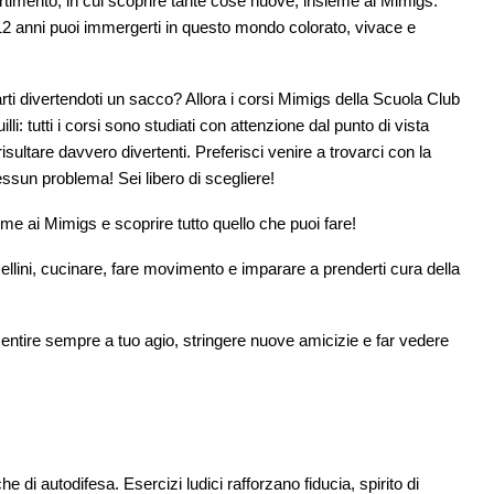
timento, in cui scoprire tante cose nuove, insieme ai Mimigs.
 12 anni puoi immergerti in questo mondo colorato, vivace e
narti divertendoti un sacco? Allora i corsi Mimigs della Scuola Club
lli: tutti i corsi sono studiati con attenzione dal punto di vista
ultare davvero divertenti. Preferisci venire a trovarci con la
Nessun problema! Sei libero di scegliere!
me ai Mimigs e scoprire tutto quello che puoi fare!
ellini, cucinare, fare movimento e imparare a prenderti cura della
 sentire sempre a tuo agio, stringere nuove amicizie e far vedere
he di autodifesa. Esercizi ludici rafforzano fiducia, spirito di