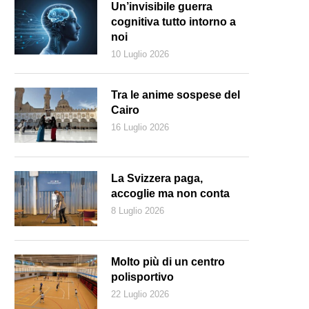
Un’invisibile guerra
cognitiva tutto intorno a
noi
10 Luglio 2026
Tra le anime sospese del
Cairo
16 Luglio 2026
La Svizzera paga,
accoglie ma non conta
8 Luglio 2026
para a fare un sacco di cose nuove con i Mimigs!
Molto più di un centro
polisportivo
22 Luglio 2026