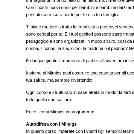
Immagina un mondo fatto di fantasia, movimento e diver
Con i nostri nuovi corsi per bambini e bambine dai 6 ai
pensato su misura per te per te e la tua famiglia.
Ti piace mettere a frutto la creatività o preferisci scate
sono perfetti per te. E i tuoi genitori possono stare tranqui
pedagogico e sono organizzati in modo sicuro, così da ris
nonna, il nonno, la zia, lo zio, la madrina o il padrino? 
È dunque giunto il momento di partire all’avventura insie
Insieme ai Mimigs puoi costruire una casetta per gli ucc
tua salute, ma sempre divertendoti.
Ogni corso è strutturato in base all’età in modo da farti
tutto quello che sai fare.
Ecco i corsi Mimigs in programma:
Autodifesa con i Mimigs
In questo corso imparate con i vostri figli semplici tecnic