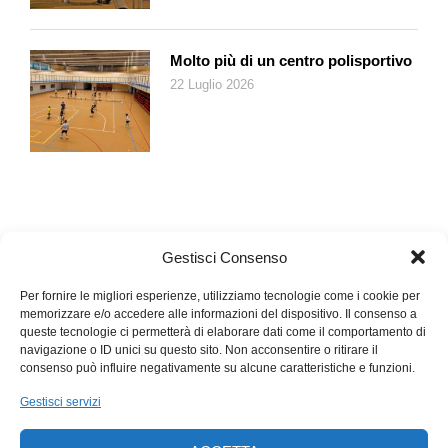
provenienze diverse che hanno lasciato per varie ragioni la
loro terra. Balagov non si fa prendere dalla smania di fare un
Molto più di un centro polisportivo
film all’americana, ma riesce insieme a restare fedele alla
22 Luglio 2026
propria poetica e a calarsi nella nuova situazione. E forse in
questo quadro di sogni e rabbia si può vedere qualcosa del
giovane Martin Scorsese.
Gestisci Consenso
Per fornire le migliori esperienze, utilizziamo tecnologie come i cookie per
memorizzare e/o accedere alle informazioni del dispositivo. Il consenso a
queste tecnologie ci permetterà di elaborare dati come il comportamento di
navigazione o ID unici su questo sito. Non acconsentire o ritirare il
consenso può influire negativamente su alcune caratteristiche e funzioni.
Gestisci servizi