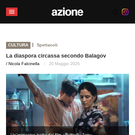
|
CULTURA
Spettacoli
La diaspora circassa secondo Balagov
/ Nicola Falcinella
20 Maggio 2026
Un'immagine tratta dal film «Butterfly Jam»