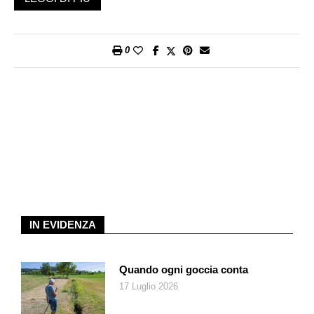
collocata nella regione natale: «Poi è iniziata l’operazione
militare speciale della Russia in Ucraina e sono dovuto
scappare. Così ho dovuto riambientare la vicenda e ho scelto
0
la comunità circassa di Newark nel New Jersey. È una storia
al maschile, un rapporto tra padre e figlio, perché i miei primi
lavori erano storie femminili» ha spiegato il regista al Festival di
Cannes, dove il suo
Butterfly Jam
(vedi locandina
nell’immagine) ha inaugurato la 58esima Quinzaine des
cinéastes.
Il quarantenne Azik aiuta la sorella Zalya, con la quale aveva
lasciato Nalchik, a gestire un diner di prodotti circassi a
Newark e cresce il figlio sedicenne Temir orfano di madre. «Lo
vedrete alle Olimpiadi» dice fiero agli amici con i quali ama
IN EVIDENZA
ritrovarsi a mangiare, bere e scherzare, a proposito
dell’adolescente campione di lotta. Siamo in una periferia dove
si pensa in grande ma si cerca di arrangiarsi con qualche
Quando ogni goccia conta
trovata estemporanea. Tra gli amici del protagonista c’è l’ex
17 Luglio 2026
avvocato Aslan che vorrebbe aprire un ristorante dal nome