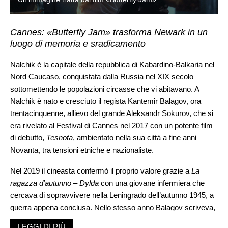
Cannes: «Butterfly Jam» trasforma Newark in un
luogo di memoria e sradicamento
Nalchik è la capitale della repubblica di Kabardino-Balkaria nel
Nord Caucaso, conquistata dalla Russia nel XIX secolo
sottomettendo le popolazioni circasse che vi abitavano. A
Nalchik è nato e cresciuto il regista Kantemir Balagov, ora
trentacinquenne, allievo del grande Aleksandr Sokurov, che si
era rivelato al Festival di Cannes nel 2017 con un potente film
di debutto,
Tesnota
, ambientato nella sua città a fine anni
Novanta, tra tensioni etniche e nazionaliste.
Nel 2019 il cineasta confermò il proprio valore grazie a
La
ragazza d’autunno – Dylda
con una giovane infermiera che
cercava di sopravvivere nella Leningrado dell’autunno 1945, a
guerra appena conclusa. Nello stesso anno Balagov scriveva,
insieme alla fida sceneggiatrice Maria Stepnova, una storia
LEGGI DI PIÙ