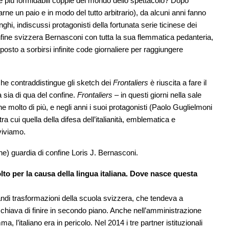
lle più formidabili coppie del mondo dello spettacolo? Dopo
ne un paio e in modo del tutto arbitrario), da alcuni anni fanno
, indiscussi protagonisti della fortunata serie ticinese dei
nfine svizzera Bernasconi con tutta la sua flemmatica pedanteria,
sposto a sorbirsi infinite code giornaliere per raggiungere
 che contraddistingue gli sketch dei
Frontaliers
è riuscita a fare il
 sia di qua del confine.
Frontaliers
– in questi giorni nella sale
 molto di più, e negli anni i suoi protagonisti (Paolo Guglielmoni
a cui quella della difesa dell’italianità, emblematica e
viviamo.
e) guardia di confine Loris J. Bernasconi.
lto per la causa della lingua italiana. Dove nasce questa
ndi trasformazioni della scuola svizzera, che tendeva a
ischiava di finire in secondo piano. Anche nell’amministrazione
 l’italiano era in pericolo. Nel 2014 i tre partner istituzionali