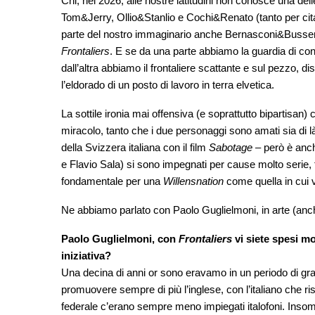
Chi, nel 2026, alle nostre latitudini non conosce una de
Tom&Jerry, Ollio&Stanlio e Cochi&Renato (tanto per citar
parte del nostro immaginario anche Bernasconi&Bussenghi
Frontaliers
. E se da una parte abbiamo la guardia di co
dall’altra abbiamo il frontaliere scattante e sul pezzo, di
l’eldorado di un posto di lavoro in terra elvetica.
La sottile ironia mai offensiva (e soprattutto bipartisan)
miracolo, tanto che i due personaggi sono amati sia di là
della Svizzera italiana con il film
Sabotage
– però è anche
e Flavio Sala) si sono impegnati per cause molto serie, tr
fondamentale per una
Willensnation
come quella in cui 
Ne abbiamo parlato con Paolo Guglielmoni, in arte (anch
Paolo Guglielmoni, con
Frontaliers
vi siete spesi mo
iniziativa?
Una decina di anni or sono eravamo in un periodo di gra
promuovere sempre di più l’inglese, con l’italiano che r
federale c’erano sempre meno impiegati italofoni. Insomma,