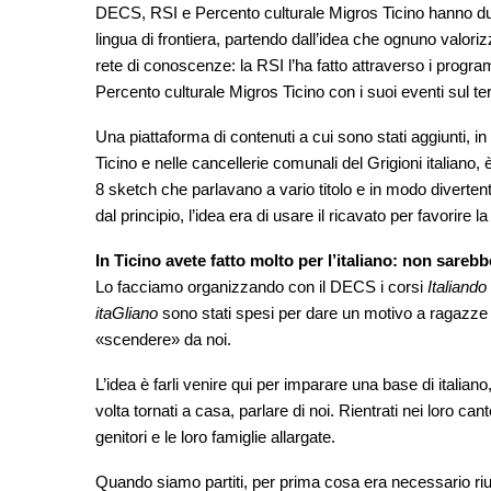
DECS, RSI e Percento culturale Migros Ticino hanno dunque
lingua di frontiera, partendo dall’idea che ognuno valoriz
rete di conoscenze: la RSI l’ha fatto attraverso i program
Percento culturale Migros Ticino con i suoi eventi sul terr
Una piattaforma di contenuti a cui sono stati aggiunti, in c
Ticino e nelle cancellerie comunali del Grigioni italiano
8 sketch che parlavano a vario titolo e in modo divertent
dal principio, l’idea era di usare il ricavato per favorire la
In Ticino avete fatto molto per l’italiano: non sarebb
Lo facciamo organizzando con il DECS i corsi
Italiando
itaGliano
sono stati spesi per dare un motivo a ragazze e
«scendere» da noi.
L’idea è farli venire qui per imparare una base di italia
volta tornati a casa, parlare di noi. Rientrati nei loro c
genitori e le loro famiglie allargate.
Quando siamo partiti, per prima cosa era necessario rius