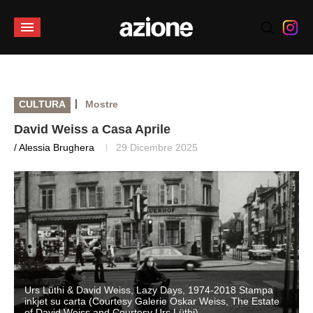
|
CULTURA
Mostre
David Weiss a Casa Aprile
/ Alessia Brughera
29 Dicembre 2025
Urs Lüthi & David Weiss, Lazy Days, 1974-2018 Stampa
inkjet su carta (Courtesy Galerie Oskar Weiss, The Estate
of David Weiss and Courtesy Urs Lüthi)