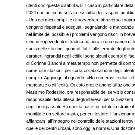
utenti con questa disabilità. È il caso in particolare dell
2024 con un focus sull’accessibilità dei trasporti pubblic
«Uno dei miei compiti è di sorvegliare attraverso i sopralluo
vengano rispettati e adeguati, segnalando le mancanze a
nel limite del possibile i problemi vengono risolti in breve
cieche e ipovedenti si traducono però in una grande diffe
suolo nelle stazioni, quadrati tattili alle fermate degli au
caratteri ingranditi negli edifici sono alcuni esempi di f
di Corinne Bianchi a metà tempo non permette di controlla
numerose stazioni, per cui la collaborazione degli utenti
compito. Aggiunge al riguardo: «Ho numerosi contatti ch
mancanze o difficoltà. Questo grazie anche all’azione s
Massimo Rodesino, ora responsabile del servizio consule
responsabile della difesa degli interessi per la Svizzera it
negli anni passati. Su questa base ho potuto costruire il
mobilità è un settore vasto, per cui testare il funzio
affiancarsi all’impegno nel controllo delle stazioni ferrovi
quelle dei centri urbani, sono oggi a norma. Una dozzi