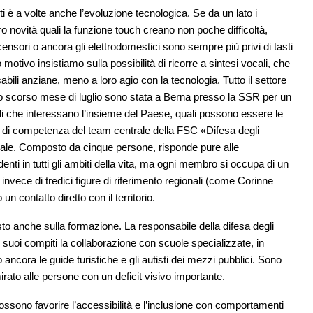
i è a volte anche l’evoluzione tecnologica. Se da un lato i
tro novità quali la funzione touch creano non poche difficoltà,
scensori o ancora gli elettrodomestici sono sempre più privi di tasti
 motivo insistiamo sulla possibilità di ricorre a sintesi vocali, che
abili anziane, meno a loro agio con la tecnologia. Tutto il settore
lo scorso mese di luglio sono stata a Berna presso la SSR per un
rali che interessano l’insieme del Paese, quali possono essere le
e di competenza del team centrale della FSC «Difesa degli
ionale. Composto da cinque persone, risponde pure alle
nti in tutti gli ambiti della vita, ma ogni membro si occupa di un
invece di tredici figure di riferimento regionali (come Corinne
n contatto diretto con il territorio.
sto anche sulla formazione. La responsabile della difesa degli
 i suoi compiti la collaborazione con scuole specializzate, in
o ancora le guide turistiche e gli autisti dei mezzi pubblici. Sono
rato alle persone con un deficit visivo importante.
possono favorire l’accessibilità e l’inclusione con comportamenti