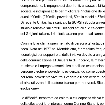
comprensione. L’impegno sui due fronti, un’accessibilità f
società, è indispensabile per migliorare l’inclusione de
quasi 400mila (270mila ipovedenti, 50mila ciechi e 57mil
Di recente Unitas ha incaricato la SUPSI (Scuola universi
studio esaustivo sui profili, i bisogni attuali e le esigen
del Grigioni italiano. I risultati saranno presentati l’ann
Corinne Bianchi ha sperimentato di persona gli ostacoli
ricca. Nata nel 1977 nel Mendrisiotto, è cresciuta freque
tecnologici per sopperire al deficit visivo dovuto a un g
della comunicazione all’Università di Friborgo, la matern
musicale e l’impegno associativo e politico testimoniano l
persone cieche e ipovedenti, evidenziando come queste 
persona ipovedente vive tra il vedere e il non vedere, pe
si alza utilizzando il bastone bianco per muoversi. Sit
esclusione».
Le difficoltà incontrate da coloro la cui capacità visiv
della difesa dei loro interessi come Corinne Bianchi, perm