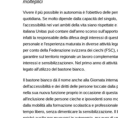
molteplici
Vivere il più possibile in autonomia è l’obiettivo delle 
quotidiana. Se molto dipende dalla capacità del singolo, 
l’accessibilità nei vari ambiti della vita siano rispettat
italiana
Unitas
può contare dall’anno scorso sull’apporto
infatti la responsabile della difesa degli interessi di quest
personale e l’esperienza maturata in diverse attività lega
per conto della
Federazione svizzera dei ciechi
(FSC), d
garantire sul territorio regionale un lavoro complementar
interessi e sensibilizzazione». Nel primo anno di attivit
legato all’utilizzo del bastone bianco.
Il bastone bianco dà il nome anche alla Giornata interna
dell’accessibilità e dei diritti delle persone toccate dall
nella sua nuova funzione proprio in occasione di questa 
all’inclusione delle persone cieche e ipovedenti sono m
dalla mobilità alla formazione scolastica e professionale, 
tempo libero, senza dimenticare la sensibilizzazione. Il
poiché ausilio per muoversi in autonomia, ma pure di una 