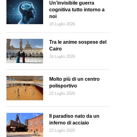
Un’invisibile guerra
cognitiva tutto intorno a
noi
10 Luglio 2026
Tra le anime sospese del
Cairo
16 Luglio 2026
Molto più di un centro
polisportivo
22 Luglio 2026
rinne Bianchi è stata presentata da Unitas nella sua nuova funzione lo
ornata internazionale del bastone bianco. (unitas.ch)
Il paradiso nato da un
inferno di acciaio
23 Luglio 2026