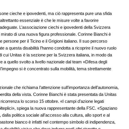
persone cieche e ipovedenti, ma ciò rappresenta pure una sfida
altrettanto essenziale è che le misure volte a favorire
e e adeguate. L’associazione ciechi e ipovedenti della Svizzera
 mirato di una nuova figura professionale. Corinne Bianchi è
e persone per il Ticino e il Grigioni italiano. Il suo percorso
te a questa disabilità l’hanno condotta a ricoprire il nuovo ruolo
i cui Unitas è la sezione per la Svizzera italiana, in modo da
e a quello svolto a livello nazionale dal team «Difesa degli
à l’impegno si è concentrato sulla mobilità, tema strettamente
zionale che richiama l’attenzione sull’importanza dell’autonomia,
a perdita della vista. Corinne Bianchi è stata presentata da Unitas
ricorrenza lo scorso 15 ottobre. «I campi d’azione legati
olteplici», spiega la nuova rappresentante della FSC. «Spaziano
dalla politica sociale all’accesso alla cultura, allo sport e al
 bastone bianco è infatti nel contempo simbolo di indipendenza,
disabilità visiva che deve indurre negli altri rispetto e