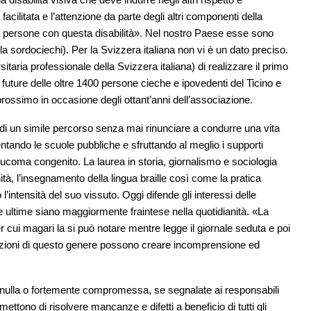
acilitata e l’attenzione da parte degli altri componenti della
lle persone con questa disabilità». Nel nostro Paese esse sono
a sordociechi). Per la Svizzera italiana non vi è un dato preciso.
taria professionale della Svizzera italiana) di realizzare il primo
ze future delle oltre 1400 persone cieche e ipovedenti del Ticino e
o prossimo in occasione degli ottant’anni dell’associazione.
 di un simile percorso senza mai rinunciare a condurre una vita
ntando le scuole pubbliche e sfruttando al meglio i supporti
laucoma congenito. La laurea in storia, giornalismo e sociologia
ità, l’insegnamento della lingua braille così come la pratica
’intensità del suo vissuto. Oggi difende gli interessi delle
ultime siano maggiormente fraintese nella quotidianità. «La
r cui magari la si può notare mentre legge il giornale seduta e poi
uazioni di questo genere possono creare incomprensione ed
a è nulla o fortemente compromessa, se segnalate ai responsabili
ettono di risolvere mancanze e difetti a beneficio di tutti gli