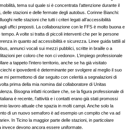
a mobilità, tema sul quale si è concentrata l’attenzione durante il
i, delle stazioni e delle fermate degli autobus. Corinne Bianchi:
ghi nelle stazioni che tutti i criteri legati all’accessibilità
gli uffici preposti. La collaborazione con le FFS è molto buona e
 tempo. A volte si tratta di piccoli interventi che per le persone
renza in quanto ad accessibilità e sicurezza. Linee guida tattili al
tobus, annunci vocali sui mezzi pubblici, scritte in braille o a
acilitazioni per coloro che non ci vedono». L’impiego professionale
re a tappeto l’intero territorio, anche se ha già visitato
 ciechi e ipovedenti è determinante per svolgere al meglio il suo
e mi permettono di dar seguito con celerità a segnalazioni di
volta prima della mia nomina dal collaboratore di Unitas
nza. Bisogna infatti ricordare che, se la figura professionale di
aliana è recente, l’attività e i contatti erano già stati promossi
 mio lavoro attuale che spazia in molti campi. Anche solo la
namento di un nuovo semaforo è ad esempio un compito che va ad
arie». In Ticino la maggior parte delle stazioni, in particolare
na invece devono ancora essere uniformate.