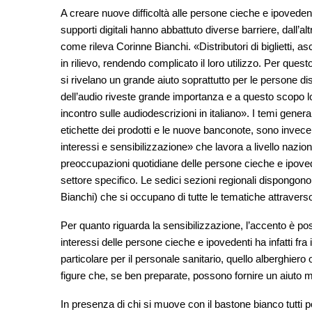
A creare nuove difficoltà alle persone cieche e ipovedent
supporti digitali hanno abbattuto diverse barriere, dall’al
come rileva Corinne Bianchi. «Distributori di biglietti, a
in rilievo, rendendo complicato il loro utilizzo. Per questo
si rivelano un grande aiuto soprattutto per le persone dis
dell’audio riveste grande importanza e a questo scopo 
incontro sulle audiodescrizioni in italiano». I temi gene
etichette dei prodotti e le nuove banconote, sono invec
interessi e sensibilizzazione» che lavora a livello naz
preoccupazioni quotidiane delle persone cieche e ipovede
settore specifico. Le sedici sezioni regionali dispongono 
Bianchi) che si occupano di tutte le tematiche attraverso u
Per quanto riguarda la sensibilizzazione, l’accento è po
interessi delle persone cieche e ipovedenti ha infatti fra
particolare per il personale sanitario, quello alberghiero 
figure che, se ben preparate, possono fornire un aiuto mi
In presenza di chi si muove con il bastone bianco tutti 