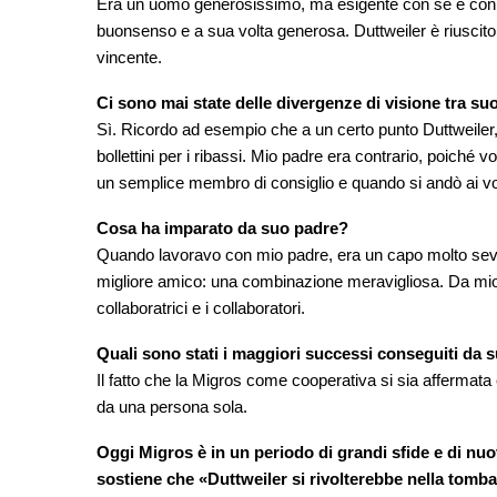
Era un uomo generosissimo, ma esigente con sé e con tutt
buonsenso e a sua volta generosa. Duttweiler è riuscito 
vincente.
Ci sono mai state delle divergenze di visione tra su
Sì. Ricordo ad esempio che a un certo punto Duttweiler, ch
bollettini per i ribassi. Mio padre era contrario, poiché 
un semplice membro di consiglio e quando si andò ai voti
Cosa ha imparato da suo padre?
Quando lavoravo con mio padre, era un capo molto sever
migliore amico: una combinazione meravigliosa. Da mio 
collaboratrici e i collaboratori.
Quali sono stati i maggiori successi conseguiti da 
Il fatto che la Migros come cooperativa si sia affermata
da una persona sola.
Oggi Migros è in un periodo di grandi sfide e di nuov
sostiene che «Duttweiler si rivolterebbe nella tom