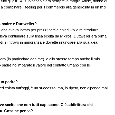
i gli altri. Al suo fianco c’era sempre la moglie Adele, donna di
a combinare il feeling per il commercio alla generosità in un mix
o padre e Duttweiler?
e aveva lottato per prezzi netti e chiari, volle reintrodurre i
voleva continuare sulla linea scelta da Migros. Duttweiler era ormai
, si ritrovò in minoranza e dovette rinunciare alla sua idea.
o (in particolare con me), e allo stesso tempo anche il mio
padre ho imparato il valore del contatto umano con le
suo padre?
 ed esista tutt’oggi, è un successo, ma, lo ripeto, non dipende mai
e scelte che non tutti capiscono. C’è addirittura chi
ba». Cosa ne pensa?