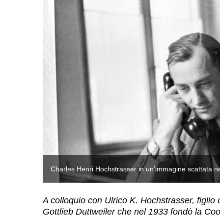
Charles Henri Hochstrasser in un’immagine scattata nel
A colloquio con Ulrico K. Hochstrasser, figlio 
Gottlieb Duttweiler che nel 1933 fondò la Coo