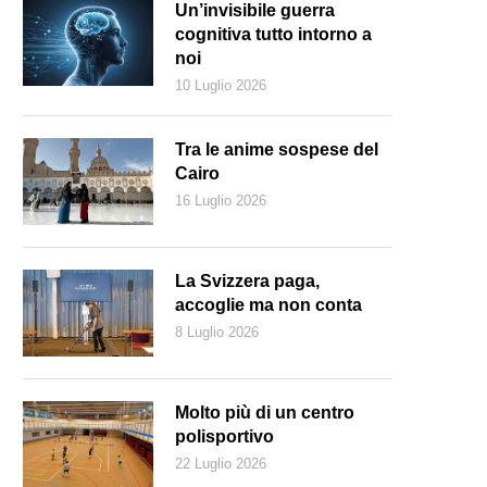
Un’invisibile guerra
cognitiva tutto intorno a
noi
10 Luglio 2026
Tra le anime sospese del
Cairo
16 Luglio 2026
La Svizzera paga,
accoglie ma non conta
8 Luglio 2026
arles Henri Hochstrasser in un’immagine scattata nel 1942 negli uffici
Molto più di un centro
polisportivo
22 Luglio 2026