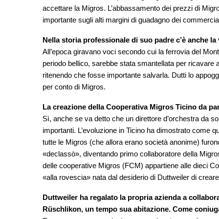
accettare la Migros. L’abbassamento dei prezzi di Migr
importante sugli alti margini di guadagno dei commercian
Nella storia professionale di suo padre c’è anche 
All’epoca giravano voci secondo cui la ferrovia del Monte
periodo bellico, sarebbe stata smantellata per ricavare 
ritenendo che fosse importante salvarla. Dutti lo appog
per conto di Migros.
La creazione della Cooperativa Migros Ticino da part
Sì, anche se va detto che un direttore d’orchestra da so
importanti. L’evoluzione in Ticino ha dimostrato come qu
tutte le Migros (che allora erano società anonime) furono
«declassò», diventando primo collaboratore della Migro
delle cooperative Migros (FCM) appartiene alle dieci Coop
«alla rovescia» nata dal desiderio di Duttweiler di creare
Duttweiler ha regalato la propria azienda a collabo
Rüschlikon, un tempo sua abitazione. Come coniugava 