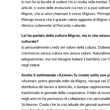
Io non ho la facoltà di vedere chi si rivolta nella tomb
articoli, ci sono delle evoluzioni cui non ci si può sottr
Migros, che io amo chiamare il «virus Migros». Percepis
Ritengo invece che il grande valore aggiunto di Migros si
riferisco solamente al Percento culturale.
Lei ha parlato della cultura Migros, ma in che misu
culturale?
Io personalmente credo nel valore della cultura. Duttweil
commercio senza cultura non aveva valore. Naturalmente
adeguamento, ma non bisogna buttare il bambino con l’a
negli statuti.
Anche il settimanale «Azione» fu creato sotto suo p
«Azione», primo giornale edito da Migros, nacque nel 19
distribuiva del lavoro a domicilio, e dunque rappresent
trasformato in giornale della cooperativa. Il fatto di ess
negli anni mi ha permesso di collaborare con personalità
Schiesser. Credo che la crisi attuale dei giornali aument