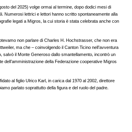
agosto del 2025) volge ormai al termine, dopo dodici mesi di
 Numerosi lettrici e lettori hanno scritto spontaneamente alla
tografie legati a Migros, la cui storia è stata celebrata anche con
potevamo non parlare di Charles H. Hochstrasser, che non era
 Duttweiler, ma che – coinvolgendo il Canton Ticino nell’avventura
ino, salvò il Monte Generoso dallo smantellamento, incontrò un
nte dell’amministrazione della Federazione cooperative Migros
dato al figlio Ulrico Karl, in carica dal 1970 al 2002, direttore
amo parlato soprattutto della figura e del ruolo del padre.