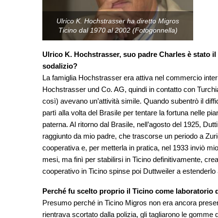
Ulrico K. Hochstrasser ha diretto Migros
Ticino dal 1970 al 2002 (Fotogonnella)
Ulrico K. Hochstrasser, suo padre Charles è stato i
sodalizio?
La famiglia Hochstrasser era attiva nel commercio interna
Hochstrasser und Co. AG, quindi in contatto con Turchia
così) avevano un’attività simile. Quando subentrò il diffici
partì alla volta del Brasile per tentare la fortuna nelle p
paterna. Al ritorno dal Brasile, nell’agosto del 1925, Du
raggiunto da mio padre, che trascorse un periodo a Zuri
cooperativa e, per metterla in pratica, nel 1933 inviò mi
mesi, ma finì per stabilirsi in Ticino definitivamente, c
cooperativo in Ticino spinse poi Duttweiler a estenderlo a
Perché fu scelto proprio il Ticino come laboratorio
Presumo perché in Ticino Migros non era ancora presente
rientrava scortato dalla polizia, gli tagliarono le gomme del