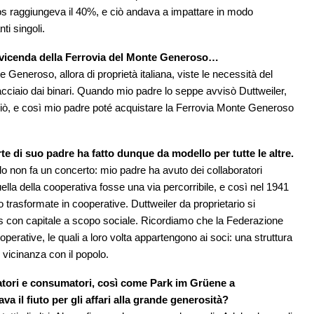
os raggiungeva il 40%, e ciò andava a impattare in modo
ti singoli.
la vicenda della Ferrovia del Monte Generoso…
 Generoso, allora di proprietà italiana, viste le necessità del
acciaio dai binari. Quando mio padre lo seppe avvisò Duttweiler,
giò, e così mio padre poté acquistare la Ferrovia Monte Generoso
e di suo padre ha fatto dunque da modello per tutte le altre.
lo non fa un concerto: mio padre ha avuto dei collaboratori
ella della cooperativa fosse una via percorribile, e così nel 1941
 trasformate in cooperative. Duttweiler da proprietario si
s con capitale a scopo sociale. Ricordiamo che la Federazione
erative, le quali a loro volta appartengono ai soci: una struttura
 vicinanza con il popolo.
ratori e consumatori, così come Park im Grüene a
il fiuto per gli affari alla grande generosità?