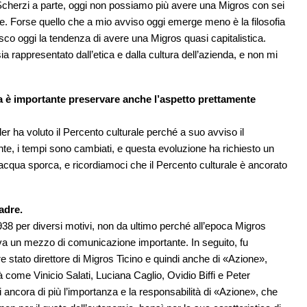
a! Scherzi a parte, oggi non possiamo più avere una Migros con sei
arre. Forse quello che a mio avviso oggi emerge meno è la filosofia
co oggi la tendenza di avere una Migros quasi capitalistica.
a rappresentato dall’etica e dalla cultura dell’azienda, e non mi
ra è importante preservare anche l’aspetto prettamente
er ha voluto il Percento culturale perché a suo avviso il
, i tempi sono cambiati, e questa evoluzione ha richiesto un
cqua sporca, e ricordiamoci che il Percento culturale è ancorato
adre.
38 per diversi motivi, non da ultimo perché all’epoca Migros
ava un mezzo di comunicazione importante. In seguito, fu
ere stato direttore di Migros Ticino e quindi anche di «Azione»,
 come Vinicio Salati, Luciana Caglio, Ovidio Biffi e Peter
i ancora di più l’importanza e la responsabilità di «Azione», che