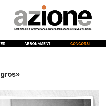
TER
ABBONAMENTI
CONCORSI
igros»