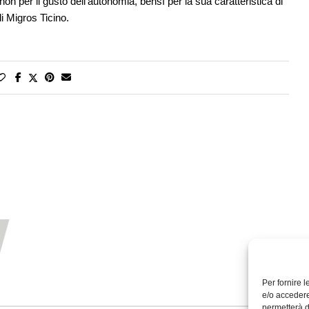
on per il gusto dell’autonomia, bensì per la sua caratteristica di
i Migros Ticino.
Per fornire 
e/o accedere
permetterà d