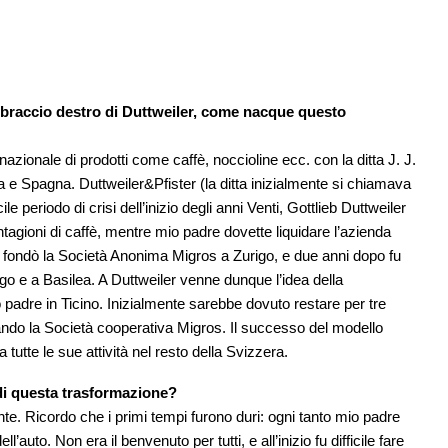
l braccio destro di Duttweiler, come nacque questo
zionale di prodotti come caffè, noccioline ecc. con la ditta J. J.
 e Spagna. Duttweiler&Pfister (la ditta inizialmente si chiamava
le periodo di crisi dell’inizio degli anni Venti, Gottlieb Duttweiler
iantagioni di caffè, mentre mio padre dovette liquidare l’azienda
tti fondò la Società Anonima Migros a Zurigo, e due anni dopo fu
go e a Basilea. A Duttweiler venne dunque l’idea della
o padre in Ticino. Inizialmente sarebbe dovuto restare per tre
reando la Società cooperativa Migros. Il successo del modello
 tutte le sue attività nel resto della Svizzera.
 di questa trasformazione?
. Ricordo che i primi tempi furono duri: ogni tanto mio padre
l’auto. Non era il benvenuto per tutti, e all’inizio fu difficile fare