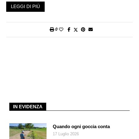
responsabile dell’Istituto pediatrico della Svizzera italiana, che
LEGGI DI PIÙ
ha preso parte allo studio in qualità di referente scientifico. «Lo
studio mostra anche che la maggior parte dei bambini e degli
adolescenti assume una quantità sufficiente di energia. Per la
0
maggior parte di essi la colazione fa parte della vita quotidiana
e i pasti vengono consumati insieme a un adulto. Inoltre, i
valori dei fattori di rischio per le malattie croniche sono
complessivamente più bassi rispetto agli altri Paesi».
Simonetti mette in evidenza ambiti in cui esistono potenziali di
miglioramento: «I giovani mangiano relativamente poca frutta e
verdura, mentre si cibano tanto, troppo di carne e proteine. A
merenda mangiano soprattutto snack e bevande zuccherate.
Quanto all’attività fisica, in diversi gruppi di età è insufficiente».
Come verranno utilizzati ora questi dati in termini di
IN EVIDENZA
prevenzione? «Sia a livello dei singoli Cantoni – per cui tuttavia
siamo ancora in attesa dei risultati – sia della Confederazione,
lo studio è importante perché ci fornisce dei dati che ci
Quando ogni goccia conta
consentiranno di intervenire su una prevenzione mirata.
17 Luglio 2026