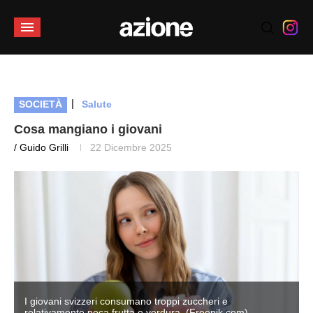
|
SOCIETÀ
Salute
Cosa mangiano i giovani
/ Guido Grilli
22 Dicembre 2025
I giovani svizzeri consumano troppi zuccheri e
relativamente poca frutta e verdura. (Freepik.com)