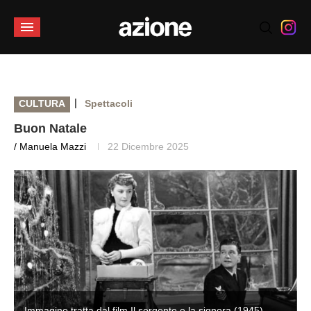
|
CULTURA
Spettacoli
Buon Natale
/ Manuela Mazzi
22 Dicembre 2025
Immagine tratta dal film Il sergente e la signora (1945).