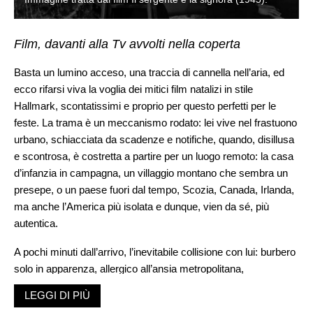
Film, davanti alla Tv avvolti nella coperta
Basta un lumino acceso, una traccia di cannella nell’aria, ed
ecco rifarsi viva la voglia dei mitici film natalizi in stile
Hallmark, scontatissimi e proprio per questo perfetti per le
feste. La trama è un meccanismo rodato: lei vive nel frastuono
urbano, schiacciata da scadenze e notifiche, quando, disillusa
e scontrosa, è costretta a partire per un luogo remoto: la casa
d’infanzia in campagna, un villaggio montano che sembra un
presepe, o un paese fuori dal tempo, Scozia, Canada, Irlanda,
ma anche l’America più isolata e dunque, vien da sé, più
autentica.
A pochi minuti dall’arrivo, l’inevitabile collisione con lui: burbero
solo in apparenza, allergico all’ansia metropolitana,
ostinatamente affezionato alla sua routine. Si sopportano a
LEGGI DI PIÙ
fatica, si punzecchiano, si fraintendono, fino a scoprirsi alleati