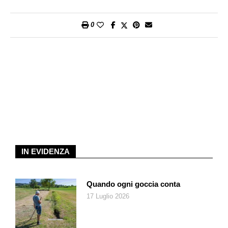
senza volerlo, complici l’aria gelida e le luci tremolanti. Capita
così che, mentre cercano di non rompersi una gamba sulla
0
pista di ghiaccio, o condividono un’ora di tregua davanti a un
falò dove si sciolgono marshmallow in bilico su bastoncini
troppo corti, scocca l’amore, di solito a causa di una cioccolata
calda con la panna, di cui resta un fiocco bianco sul naso di
uno dei due. Lo schema è eterno: qui, arriva l’incidente
narrativo. Nell’equilibrio appena conquistato si infila un segreto
pericoloso. Basta poco: una decisione omessa, un incarico da
svolgere nascosto per pudore, un gesto frainteso: uno dei due
fugge, l’altro ci resta male. Ma sappiamo già che l’errore si
trasformerà in un pegno d’amore, con tanto di bacio sotto il
vischio, e la neve che fa il suo rispettando l’ingaggio della
IN EVIDENZA
produzione.
Anche quest’anno le piattaforme hanno sfornato decine di titoli
Quando ogni goccia conta
nuovi alla maniera del divertente
Come in un film di Natale
, che
17 Luglio 2026
si fa il verso da solo. Eppure accendere la tele per vederne
uno è come accendere l’albero e avviare il vinile con le