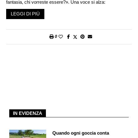
fantasia, chi vorreste essere?». Una voce si alza:
«Cenerentola, con i piedi piccoli. Non come i miei: la scarpetta
LEGGI DI PIÙ
di cristallo non mi sarebbe mai entrata, io non trovo mai scarpe
decenti…». Sorride Yuliia, 38 anni. Grande energia, allegra e
malinconica insieme. Ha lasciato Kharkiv, città martoriata dalla
0
guerra, sei mesi dopo l’invasione russa. «Il 24 febbraio 2022 è
un giorno che ha cambiato tutto, e non smette di fare male». In
Ucraina, con il figlio di quattro anni, dormiva in cantina – «il
posto più sicuro della casa» – mentre il cibo scarseggiava e la
paura cresceva. «Non potevo accettare che il mio bambino
vivesse quel disastro. Così siamo saliti su un bus…». In Ticino
è stata accolta da una famiglia di Meride che le ha dato tanto:
vestiti, sostegno, le prime lezioni di italiano. «Non ci
conoscevano, eppure ci hanno aperto la porta e il cuore, senza
esitazione», ricorda. Oggi vive a Chiasso con la nipote
sedicenne, arrivata nell’estate 2024. I suoi parenti sono rimasti
IN EVIDENZA
in Ucraina: «Non se la sono sentita di abbandonare ciò che
avevano costruito in una vita». Un tempo economista e
Quando ogni goccia conta
contabile, ora Yuliia sonda possibilità, cerca di costruirsi un