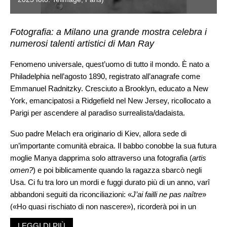
Fotografia: a Milano una grande mostra celebra i
numerosi talenti artistici di Man Ray
Fenomeno universale, quest’uomo di tutto il mondo. È nato a
Philadelphia nell’agosto 1890, registrato all’anagrafe come
Emmanuel Radnitzky. Cresciuto a Brooklyn, educato a New
York, emancipatosi a Ridgefield nel New Jersey, ricollocato a
Parigi per ascendere al paradiso surrealista/dadaista.
Suo padre Melach era originario di Kiev, allora sede di
un’importante comunità ebraica. Il babbo conobbe la sua futura
moglie Manya dapprima solo attraverso una fotografia (
artis
omen?
) e poi biblicamente quando la ragazza sbarcò negli
Usa. Ci fu tra loro un mordi e fuggi durato più di un anno, varî
abbandoni seguiti da riconciliazioni: «
J’ai failli ne pas naître
»
(«Ho quasi rischiato di non nascere»), ricorderà poi in un
racconto omonimo. Cresce in un ambiente tipicamente ebraico
LEGGI DI PIÙ