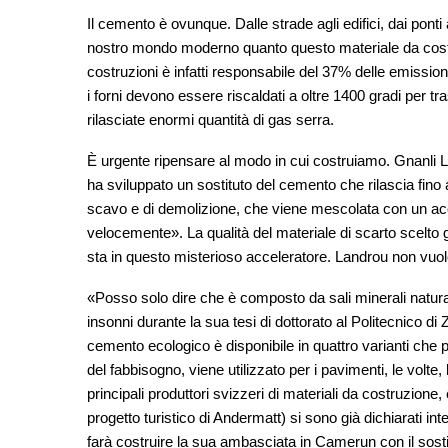
Il cemento è ovunque. Dalle strade agli edifici, dai ponti 
nostro mondo moderno quanto questo materiale da costruz
costruzioni è infatti responsabile del 37% delle emissio
i forni devono essere riscaldati a oltre 1400 gradi per t
rilasciate enormi quantità di gas serra.
È urgente ripensare al modo in cui costruiamo. Gnanli L
ha sviluppato un sostituto del cemento che rilascia fino
scavo e di demolizione, che viene mescolata con un acc
velocemente». La qualità del materiale di scarto scelto g
sta in questo misterioso acceleratore. Landrou non vuole
«Posso solo dire che è composto da sali minerali naturali
insonni durante la sua tesi di dottorato al Politecnico di
cemento ecologico è disponibile in quattro varianti che
del fabbisogno, viene utilizzato per i pavimenti, le volte
principali produttori svizzeri di materiali da costruzione, 
progetto turistico di Andermatt) si sono già dichiarati in
farà costruire la sua ambasciata in Camerun con il sost