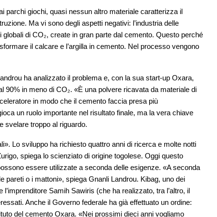
ai parchi giochi, quasi nessun altro materiale caratterizza il
ione. Ma vi sono degli aspetti negativi: l’industria delle
ni globali di CO₂, create in gran parte dal cemento. Questo perché
rasformare il calcare e l’argilla in cemento. Nel processo vengono
androu ha analizzato il problema e, con la sua start-up Oxara,
 al 90% in meno di CO₂. «È una polvere ricavata da materiale di
eleratore in modo che il cemento faccia presa più
ioca un ruolo importante nel risultato finale, ma la vera chiave
 svelare troppo al riguardo.
». Lo sviluppo ha richiesto quattro anni di ricerca e molte notti
 Zurigo, spiega lo scienziato di origine togolese. Oggi questo
 possono essere utilizzate a seconda delle esigenze. «A seconda
, le pareti o i mattoni», spiega Gnanli Landrou. Kibag, uno dei
e l’imprenditore Samih Sawiris (che ha realizzato, tra l’altro, il
teressati. Anche il Governo federale ha già effettuato un ordine:
ituto del cemento Oxara. «Nei prossimi dieci anni vogliamo