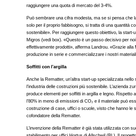
raggiungere una quota di mercato del 3-4%.
Può sembrare una cifra modesta, ma se si pensa che la 
solo per il proprio fabbisogno, si tratta di una quantità
sostenibile». Per raggiungere questo obiettivo, la start
Migros (vedi box). «Questo è un passo decisivo per noi
effettivamente prodotti», afferma Landrou. «Grazie alla
produzione in serie e commercializzare i nostri materiali 
Soffitti con l’argilla
Anche la Rematter, un’altra start-up specializzata nello
l’industria delle costruzioni più sostenibile. L’azienda 
produce elementi per soffitti in argilla e legno. Rispett
l’80% in meno di emissioni di CO₂ e il materiale può ess
costruzione di case, uffici o scuole, visto che hanno l
cofondatore della Rematter.
L’invenzione della Rematter è già stata utilizzata con su
stabilimento per uffici Hortus di Allschwil (BL). Il proget