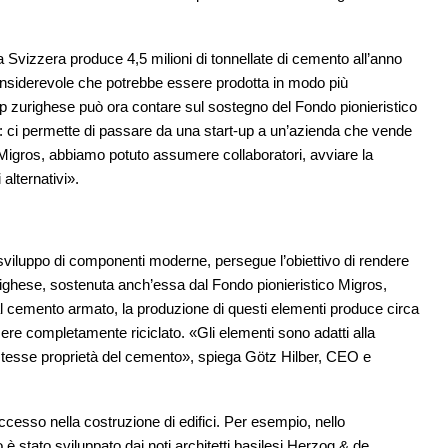
Svizzera produce 4,5 milioni di tonnellate di cemento all’anno
 considerevole che potrebbe essere prodotta in modo più
-up zurighese può ora contare sul sostegno del Fondo pionieristico
: ci permette di passare da una start-up a un’azienda che vende
 Migros, abbiamo potuto assumere collaboratori, avviare la
alternativi».
 sviluppo di componenti moderne, persegue l’obiettivo di rendere
zurighese, sostenuta anch’essa dal Fondo pionieristico Migros,
o al cemento armato, la produzione di questi elementi produce circa
ere completamente riciclato. «Gli elementi sono adatti alla
e stesse proprietà del cemento», spiega Götz Hilber, CEO e
ccesso nella costruzione di edifici. Per esempio, nello
to è stato sviluppato dai noti architetti basilesi Herzog & de