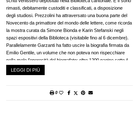
scritti venissero depositati nella Biblioteca cantonale. E lì sono
rimasti, debitamente custoditi e classificati, a disposizione
degli studiosi. Prezzolini ha attraversato una buona parte del
Novecento da primattore del mondo delle lettere, come ricorda
la mostra curata da Simone Bionda e Karin Stefanski negli
spazi espositivi della Biblioteca (visitabile fino al 6 dicembre).
Parallelamente Garzanti ha fatto uscire la biografia firmata da
Emilio Gentile, un volume che non poteva non rispecchiare
nella mole l’operosità del biografato: oltre 1200 pagine sotto il
titolo L’avventura di un uomo moderno. Da tempo Gentile
LEGGI DI PIÙ
aveva in animo di occuparsi di Prezzolini, come figura-chiave
dell’Italia giolittiana e del successivo ventennio fascista: un
«anarchico conservatore» che non amava i metodi del regime
0
ma ammirava Mussolini. E già questo sdoppiamento appare
curioso e intrigante, riflesso di una vita ricca e movimentata, in
ogni caso fuori del comune, dipanatasi tra Firenze, New York e
negli ultimi anni a Lugano, in via Motta 36, dove ha composto,
ormai mezzo cieco, un Ritratto di me stesso che Gentile
riproduce nella forma originale, senza intervenire