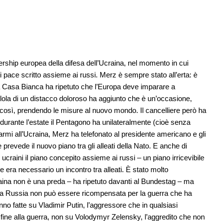
ership europea della difesa dell’Ucraina, nel momento in cui
di pace scritto assieme ai russi. Merz è sempre stato all’erta: è
lla Casa Bianca ha ripetuto che l’Europa deve imparare a
llola di un distacco doloroso ha aggiunto che è un’occasione,
 così, prendendo le misure al nuovo mondo. Il cancelliere però ha
urante l’estate il Pentagono ha unilateralmente (cioè senza
armi all’Ucraina, Merz ha telefonato al presidente americano e gli
revede il nuovo piano tra gli alleati della Nato. E anche di
 ucraini il piano concepito assieme ai russi – un piano irricevibile
e era necessario un incontro tra alleati. È stato molto
aina non è una preda – ha ripetuto davanti al Bundestag – ma
 e la Russia non può essere ricompensata per la guerra che ha
no fatte su Vladimir Putin, l’aggressore che in qualsiasi
ine alla guerra, non su Volodymyr Zelensky, l’aggredito che non