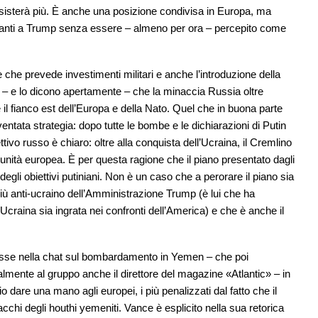
 esisterà più. È anche una posizione condivisa in Europa, ma
avanti a Trump senza essere – almeno per ora – percepito come
e che prevede investimenti militari e anche l’introduzione della
ti – e lo dicono apertamente – che la minaccia Russia oltre
il fianco est dell’Europa e della Nato. Quel che in buona parte
tata strategia: dopo tutte le bombe e le dichiarazioni di Putin
tivo russo è chiaro: oltre alla conquista dell’Ucraina, il Cremlino
l’unità europea. È per questa ragione che il piano presentato dagli
egli obiettivi putiniani. Non è un caso che a perorare il piano sia
il più anti-ucraino dell’Amministrazione Trump (è lui che ha
 l’Ucraina sia ingrata nei confronti dell’America) e che è anche il
isse nella chat sul bombardamento in Yemen – che poi
lmente al gruppo anche il direttore del magazine «Atlantic» – in
 dare una mano agli europei, i più penalizzati dal fatto che il
chi degli houthi yemeniti. Vance è esplicito nella sua retorica