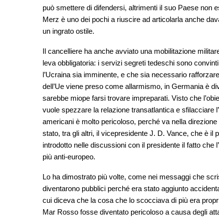
può smettere di difendersi, altrimenti il suo Paese non
Merz è uno dei pochi a riuscire ad articolarla anche d
un ingrato ostile.
Il cancelliere ha anche avviato una mobilitazione militar
leva obbligatoria: i servizi segreti tedeschi sono convin
l’Ucraina sia imminente, e che sia necessario rafforzare 
dell’Ue viene preso come allarmismo, in Germania è diven
sarebbe miope farsi trovare impreparati. Visto che l’obiet
vuole spezzare la relazione transatlantica e sfilacciare 
americani è molto pericoloso, perché va nella direzione d
stato, tra gli altri, il vicepresidente J. D. Vance, che è 
introdotto nelle discussioni con il presidente il fatto che
più anti-europeo.
Lo ha dimostrato più volte, come nei messaggi che scr
diventarono pubblici perché era stato aggiunto accidenta
cui diceva che la cosa che lo scocciava di più era proprio
Mar Rosso fosse diventato pericoloso a causa degli attac