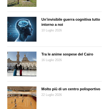
può interessare varie articolazioni, in particolare quelle delle
dita (le interfalangee) e la base del pollice (rizoartrosi).
Ginocchia, colonna e articolazioni delle anche sono le sedi più
Un’invisibile guerra cognitiva tutto
note; mani, polsi e gomiti possono pure esserne coinvolti».
intorno a noi
L’avanzare dell’età è un fattore che ne aumenta il rischio,
10 Luglio 2026
sebbene non sia l’unico: «Esiste una forte componente
ereditaria (spesso basta osservare le mani di un genitore per
accorgersi della predisposizione) e contano molto anche i
lavori manuali ripetitivi, i microtraumi, le fratture pregresse e
Tra le anime sospese del Cairo
alcuni squilibri ormonali, soprattutto nelle donne dopo la
16 Luglio 2026
menopausa». È per questo, spiega, «che un bambino non
svilupperà mai artrosi, mentre un adulto o un anziano può
andare incontro a un lento processo di “usura” articolare simile
ai capelli che imbiancano o alla pelle che si rilassa».
Molto più di un centro polisportivo
Quindi, non sempre l’artrosi è una malattia in senso stretto, ma
22 Luglio 2026
è piuttosto parte naturale dell’invecchiamento. Il dolore rimane
centrale: «Molte persone presentano segni di artrosi senza
avvertire alcun fastidio, altre invece iniziano a notare mani