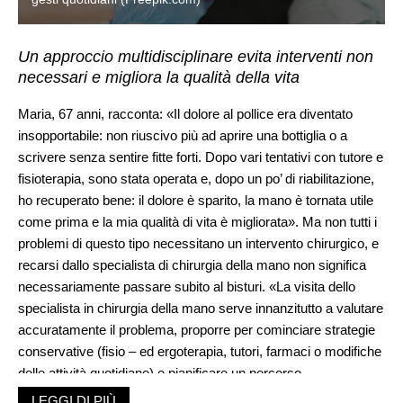
Un approccio multidisciplinare evita interventi non
necessari e migliora la qualità della vita
Maria, 67 anni, racconta: «Il dolore al pollice era diventato
insopportabile: non riuscivo più ad aprire una bottiglia o a
scrivere senza sentire fitte forti. Dopo vari tentativi con tutore e
fisioterapia, sono stata operata e, dopo un po’ di riabilitazione,
ho recuperato bene: il dolore è sparito, la mano è tornata utile
come prima e la mia qualità di vita è migliorata». Ma non tutti i
problemi di questo tipo necessitano un intervento chirurgico, e
recarsi dallo specialista di chirurgia della mano non significa
necessariamente passare subito al bisturi. «La visita dello
specialista in chirurgia della mano serve innanzitutto a valutare
accuratamente il problema, proporre per cominciare strategie
conservative (fisio – ed ergoterapia, tutori, farmaci o modifiche
delle attività quotidiane) e pianificare un percorso
personalizzato», esordisce il dottor Ivan Tami, specialista in
LEGGI DI PIÙ