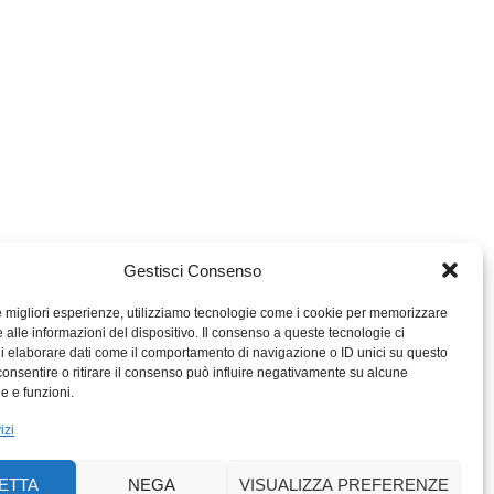
Gestisci Consenso
le migliori esperienze, utilizziamo tecnologie come i cookie per memorizzare
 alle informazioni del dispositivo. Il consenso a queste tecnologie ci
i elaborare dati come il comportamento di navigazione o ID unici su questo
consentire o ritirare il consenso può influire negativamente su alcune
MIGROS TICINO
he e funzioni.
MIGROS
izi
SCUOLA CLUB
PERCENTO CULTURALE
ETTA
NEGA
VISUALIZZA PREFERENZE