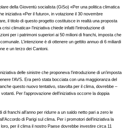
olare della Gioventù socialista (GiSo) «Per una politica climatica
 iniziativa «Per il futuro», in votazione il 30 novembre
 il titolo di questo progetto costituisce in realtà una proposta
risi climatica» l’iniziativa chiede infatti l’introduzione di
oni per i patrimoni superiori ai 50 milioni di franchi, imposta che
comunale. L’intenzione è di ottenere un gettito annuo di 6 miliardi
one e un terzo dei Cantoni.
iniziativa delle sinistre che proponeva l’introduzione di un’imposta
ostenere l’AVS. Era però stata bocciata con una maggioranza del
, anche questo nuovo tentativo, stavolta per il clima, dovrebbe –
votanti. Per l’approvazione dell’iniziativa occorre la doppia
di franchi all’anno per ridurre a un saldo netto pari a zero le
Accordo di Parigi sul clima. Per i promotori dell’iniziativa la
ro, per il clima il nostro Paese dovrebbe investire circa 11