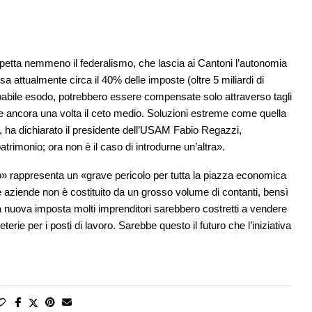
ispetta nemmeno il federalismo, che lascia ai Cantoni l’autonomia
rsa attualmente circa il 40% delle imposte (oltre 5 miliardi di
probabile esodo, potrebbero essere compensate solo attraverso tagli
e ancora una volta il ceto medio. Soluzioni estreme come quella
ha dichiarato il presidente dell’USAM Fabio Regazzi,
trimonio; ora non è il caso di introdurne un’altra».
uro» rappresenta un «grave pericolo per tutta la piazza economica
e aziende non è costituito da un grosso volume di contanti, bensì
a nuova imposta molti imprenditori sarebbero costretti a vendere
erie per i posti di lavoro. Sarebbe questo il futuro che l’iniziativa