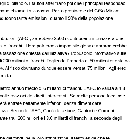
li di bilancio. I fautori affermano poi che i principali responsabili
unque chiamati alla cassa. Per la presidente del GiSo Mirjam
roducono tante emissioni, quanto il 90% della popolazione
ibuzioni (AFC), sarebbero 2500 i contribuenti in Svizzera che
 di franchi. Il loro patrimonio imponibile globale ammonterebbe
 tassazione chiesta dall’iniziativa? L’opuscolo informativo sulle
200 milioni di franchi. Togliendo l’importo di 50 milioni esente da
%. Al fisco dovranno dunque essere versati 75 milioni. Agli eredi
a metà.
ettito annuo medio di 6 miliardi di franchi. L’AFC lo valuta a 4,3
 dalle reazioni dei diretti interessati. Se molte persone facoltose
rà entrate nettamente inferiori, senza dimenticare il
stanza. Secondo l’AFC, Confederazione, Cantoni e Comuni
nte tra i 200 milioni e i 3,6 miliardi di franchi, a seconda degli
one dei fondi, né la loro attribuzione. Il testo esige che le