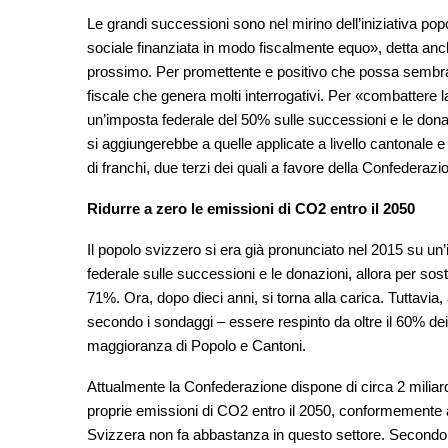
Le grandi successioni sono nel mirino dell’iniziativa pop
sociale finanziata in modo fiscalmente equo», detta anche
prossimo. Per promettente e positivo che possa sembrare,
fiscale che genera molti interrogativi. Per «combattere la c
un’imposta federale del 50% sulle successioni e le donazi
si aggiungerebbe a quelle applicate a livello cantonale e 
di franchi, due terzi dei quali a favore della Confederazi
Ridurre a zero le emissioni di CO2 entro il 2050
Il popolo svizzero si era già pronunciato nel 2015 su un’
federale sulle successioni e le donazioni, allora per s
71%. Ora, dopo dieci anni, si torna alla carica. Tuttavia
secondo i sondaggi – essere respinto da oltre il 60% dei 
maggioranza di Popolo e Cantoni.
Attualmente la Confederazione dispone di circa 2 miliardi 
proprie emissioni di CO2 entro il 2050, conformemente all’
Svizzera non fa abbastanza in questo settore. Secondo lo