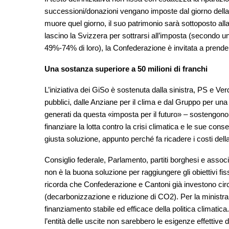
successioni/donazioni vengano imposte dal giorno della 
muore quel giorno, il suo patrimonio sarà sottoposto all
lascino la Svizzera per sottrarsi all’imposta (secondo un
49%-74% di loro), la Confederazione è invitata a prender
Una sostanza superiore a 50 milioni di franchi
L’iniziativa dei GiSo è sostenuta dalla sinistra, PS e Ve
pubblici, dalle Anziane per il clima e dal Gruppo per una
generati da questa «imposta per il futuro» – sostengono i
finanziare la lotta contro la crisi climatica e le sue cons
giusta soluzione, appunto perché fa ricadere i costi della 
Consiglio federale, Parlamento, partiti borghesi e associ
non è la buona soluzione per raggiungere gli obiettivi fiss
ricorda che Confederazione e Cantoni già investono circa 2
(decarbonizzazione e riduzione di CO2). Per la ministra d
finanziamento stabile ed efficace della politica climatica. 
l’entità delle uscite non sarebbero le esigenze effettive 