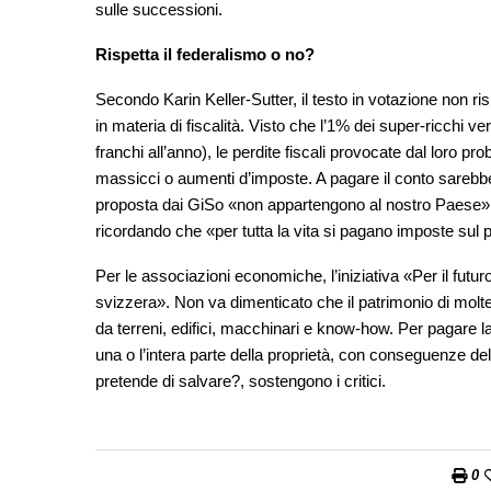
sulle successioni.
Rispetta il federalismo o no?
Secondo Karin Keller-Sutter, il testo in votazione non r
in materia di fiscalità. Visto che l’1% dei super-ricchi ve
franchi all’anno), le perdite fiscali provocate dal loro 
massicci o aumenti d’imposte. A pagare il conto sarebb
proposta dai GiSo «non appartengono al nostro Paese», 
ricordando che «per tutta la vita si pagano imposte sul pa
Per le associazioni economiche, l’iniziativa «Per il fut
svizzera». Non va dimenticato che il patrimonio di molt
da terreni, edifici, macchinari e know-how. Per pagare l
una o l’intera parte della proprietà, con conseguenze delet
pretende di salvare?, sostengono i critici.
0