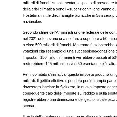
miliardi di franchi supplementari, al posto di prevedere tag
della crisi climatica sono i «super-ricchi», che vanno d
Hostetmann, «le dieci famiglie più ricche in Svizzera p
nazionale».
Secondo stime dell’Amministrazione federale delle contr
nel 2021 detenevano una sostanza superiore a 50 milioni
a circa 500 miliardi di franchi. Ma come funzionerebbe la
votazioni cita l’esempio di una successione/donazione di 
imposta, i 150 milioni rimanenti verrebbero tassati al 50
resterebbero 125 milioni, ossia i 50 esentasse più l’altr
Per il comitato d’iniziativa, questa imposta produrrà un g
miliardi. Il gettito effettivo dipenderà però in ampia parte
dovessero lasciare la Svizzera, la nuova imposta genere
conseguente calo delle imposte sul reddito e sulla so
registrerebbero una diminuzione del gettito fiscale oscilla
scenari.
Il testo dell’iniziativa non fissa con esattezza la ripartizi