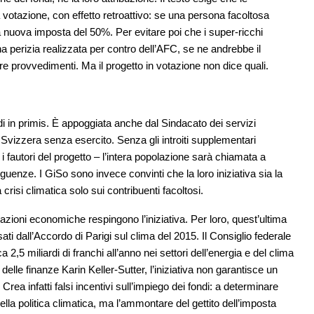
votazione, con effetto retroattivo: se una persona facoltosa
a nuova imposta del 50%. Per evitare poi che i super-ricchi
a perizia realizzata per contro dell’AFC, se ne andrebbe il
e provvedimenti. Ma il progetto in votazione non dice quali.
rdi in primis. È appoggiata anche dal Sindacato dei servizi
 Svizzera senza esercito. Senza gli introiti supplementari
 fautori del progetto – l’intera popolazione sarà chiamata a
eguenze. I GiSo sono invece convinti che la loro iniziativa sia la
crisi climatica solo sui contribuenti facoltosi.
azioni economiche respingono l’iniziativa. Per loro, quest’ultima
ati dall’Accordo di Parigi sul clima del 2015. Il Consiglio federale
,5 miliardi di franchi all’anno nei settori dell’energia e del clima
elle finanze Karin Keller-Sutter, l’iniziativa non garantisce un
Crea infatti falsi incentivi sull’impiego dei fondi: a determinare
della politica climatica, ma l’ammontare del gettito dell’imposta