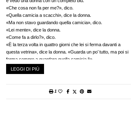
e vedo una donna con un completo blu.
«Che cosa non fa per me?», dico.
«Quella camicia a scacchi», dice la donna.
«Ma non stavo guardando quella camicia», dico.
«Lei mente», dice la donna.
«Come fa a dirlo?», dico.
«È la terza volta in quattro giorni che lei si ferma davanti a
questa vetrina», dice la donna. «Guarda un po’ tutto, ma poi si
ferma sempre a guardare quella camicia lì».
«Mi sta pedinando?», dico.
LEGGI DI PIÙ
«No», dice la donna. «Raccolgo informazioni».
«Sui comportamenti dei potenziali clienti di questo negozio?»,
dico.
1
«No», dice la donna. «Su di lei».
«Allora mi sta pedinando», dico. «Inutile che lo neghi».
«Il lavoro di raccolta di informazioni che sto effettuando, signor
Mozzi», dice la donna, «è molto vasto e articolato. Trovo che
parlare di “pedinamento” sia francamente riduttivo».
«Va bene», dico. «Prendiamo un caffè?».