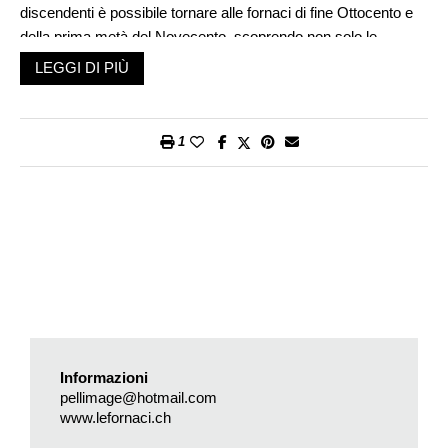
discendenti è possibile tornare alle fornaci di fine Ottocento e
della prima metà del Novecento, scoprendo non solo le
caratteristiche della catena produttiva, ma pure aspetti legati
LEGGI DI PIÙ
alla vita privata dei fornaciai e a quella pubblica del villaggio.
Con Danilo Pellegrini, nipote di uno degli ultimi fornaciai del
1
comune lacustre, apriamo la prima porta proprio sulla fornace
che oggi è il fulcro del comparto culturale nel nucleo di Riva
San Vitale. La famiglia Pellegrini nel 2021 ha infatti venduto al
Comune i tre edifici – fornace, essicatoio, garage (oggi
demolito) – oggetto dell’impegnativo intervento di restauro
condotto dall’architetto Enrico Sassi e dall’ingegnere Giorgio
Galfetti (vedi Azione del 27 gennaio 2025). Una porta in legno
con la data del 1651 l’ha aperta fisicamente (e conservata)
anche lo stesso Danilo Pellegrini: «Permetteva l’ingresso
dall’aia della fornace alla grande stanza dei forni in alternativa
Informazioni
al portone principale tuttora esistente». Da ricordare che
pellimage@hotmail.com
l’attività dei fornaciai consisteva nel modellare un impasto di
www.lefornaci.ch
argilla e acqua, lasciarlo essiccare e poi cuocerlo in una