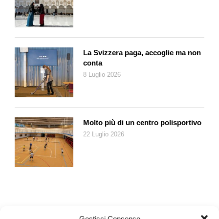
paese e su eventi naturali significativi come scosse di
terremoto e grandi nevicate. Fra questi, menzionato dal
bisnonno Domenico, persino il catastrofico terremoto di
Messina del 1909 per il quale si apprende che «il Governo ha
fatto fare una colletta a tutti i Comuni del Cantone» alla quale si
La Svizzera paga, accoglie ma non
sono aggiunte le somme versate dai cittadini, Domenico
conta
Pellegrini compreso.
8 Luglio 2026
Ancora Danilo Pellegrini: «Ho trovato, fra tante informazioni, la
fabbricazione di tegole per la copertura della cupola della
chiesa di Santa Croce commissionata a mio bisnonno
Molto più di un centro polisportivo
Domenico nel 1916 o ancora, risalente al 1922, la fornitura di
22 Luglio 2026
coppi per il locale Battistero». La religione appare come un
aspetto rilevante della vita dell’epoca: «I miei antenati
frequentavano con devozione alcuni santuari e chiese della
regione come testimoniano i pellegrinaggi annotati con
regolarità nei libri contabili». Emergono anche baratti, il
pagamento delle imposte (ad esempio nel 1906 la prima rata
dell’imposta comunale pari a fr. 1,45), le spese per il veterinario
Gestisci Consenso