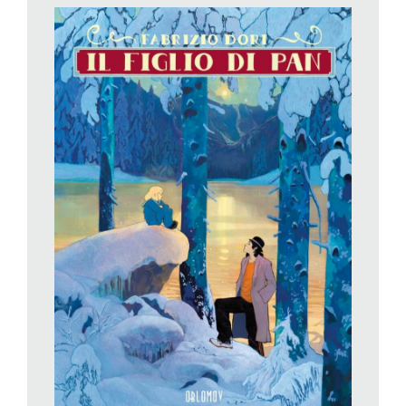
attraverso la bellezza, anche fine a sé stessa. Questo è
proprio ciò che fa Eustis con le sue storie.
La filosofia del satiro si fonda interamente sull’euforia per le
cose belle e il divertimento, senza alcuno scopo produttivo.
Per questo desidera ritrovare i compagni di feste divine, e nel
frattempo cerca un pochino di magia nella narrazione. Non
solo lui, ma anche altre divinità nel corso del fumetto
rimpiangono l’epoca in cui i mortali accoglievano i misteri del
mondo e cedevano volentieri al fascino dell’irrazionale senza
volerlo risolvere, al contrario del presente ultra-logico ed
efficiente da cui i miti greci sono banditi. Lo stile di disegno
volubile, perciò, ricalca questa visione e rende le pagine a
fumetti finestre su un’esperienza disordinata e ammaliante per
chi le legge.
La sensazione dell’ebbrezza tanto cara a Eustis si avvale
anche di una struttura narrativa adeguata. Ritrovare la famiglia
divina del satiro costituisce in realtà solo un pretesto per
avviare un susseguirsi di incontri e missioni concatenate, in un