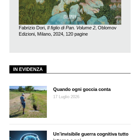
chiunque lo desideri, come la possessione divina durante un
corteo dionisiaco, o anche come il capogiro piacevole di una
giostra.
Fabrizio Dori,
Il figlio di Pan. Volume 2
, Oblomov
Edizioni, Milano, 2024, 120 pagine
IN EVIDENZA
Quando ogni goccia conta
17 Luglio 2026
Un’invisibile guerra cognitiva tutto