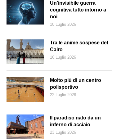
Un’invisibile guerra
cognitiva tutto intorno a
noi
10 Luglio 2026
Tra le anime sospese del
Cairo
16 Luglio 2026
Molto più di un centro
polisportivo
22 Luglio 2026
avvocato Franco Masoni è stato deputato in Gran Consiglio, Consigliere 
Keystone)
Il paradiso nato da un
inferno di acciaio
23 Luglio 2026