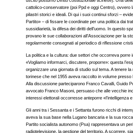
uscito postumo Diritto costituzionale ticinese). Una del
cattolico-conservatore (poi Ppd e oggi Centro), ovvero 
pilastri storici e ideali. Di qui i suoi continui sforzi – 
Partito» – di fissare le coordinate per una politica dai tr
sussidiarietà, la difesa dei diritti dell’uomo. In questo
provano le sue collaborazioni all’Associazione per la stor
regolarmente consegnati al periodico di riflessione crist
La politica e la cultura: due settori che occorreva porre
«Vogliamo informarci, discutere, proporre»: questa l’es
organizzare una giornata di studio sul tema. A tenere la 
torinese che nel 1955 aveva raccolto in volume presso 
Alla discussione parteciparono Franco Cavalli, Guido Pu
avvocato Franco Masoni, persuaso che alle vecchie incro
interessi elettorali occorresse anteporre «l’intelligenza e 
Gli anni tra i Sessanta e i Settanta furono ricchi di inte
aveva la sua base nella Lugano bancaria e la sua roccaf
Partito socialista autonomo (Psa) rappresentava un perico
radiotelevisione, la gestione del territorio. A scorrere, si