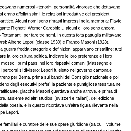
iccavano numerosi «tenori», personalità vigorose che dettavano
 erano affollatissimi, le relazioni introduttive dei presidenti
 partitico. Alcuni nomi sono rimasti impressi nella memoria: Flavio
Argante Righetti, Werner Carobbio… alcuni di loro sono ancora
to Tettamanti, per fare tre nomi. In questa folta pattuglia militavano
rsi: Alberto Lepori (classe 1930) e Franco Masoni (1928),
a guerra fredda categorie e definizioni apparivano cristalline: tutti
e la loro cultura politica, indicare le loro preferenze e i loro
o mosso i primi passi nei loro rispettivi comuni (Massagno e
 percorsi si divisero: Lepori fu eletto nel governo cantonale
treno per Berna, prima sui banchi del Consiglio nazionale e poi
pieno degli esecutivi preferì la paziente e puntigliosa tessitura nei
gratificante, giacché Masoni guardava anche altrove, e prima di
, assieme ad altri studiosi (svizzeri e italiani), dell’edizione
 dalla poesia, e in questo ricordava un’altra figura rilevante nella
ppe Lepori.
 familiari e curatore delle sue opere giuridiche (tra cui il volume