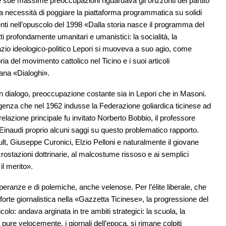
le sue massime preoccupazioni riguardava gli orizzonti del partito
la necessità di poggiare la piattaforma programmatica su solidi
evidenti nell’opuscolo del 1998 «Dalla storia nasce il programma del
atti profondamente umanitari e umanistici: la socialità, la
 spazio ideologico-politico Lepori si muoveva a suo agio, come
ia del movimento cattolico nel Ticino e i suoi articoli
iana «Dialoghi».
 in dialogo, preoccupazione costante sia in Lepori che in Masoni.
igenza che nel 1962 indusse la Federazione goliardica ticinese ad
relazione principale fu invitato Norberto Bobbio, il professore
Einaudi proprio alcuni saggi su questo problematico rapporto.
lt, Giuseppe Curonici, Elzio Pelloni e naturalmente il giovane
stazioni dottrinarie, al malcostume rissoso e ai semplici
il merito».
mperanze e di polemiche, anche velenose. Per l’élite liberale, che
orte giornalistica nella «Gazzetta Ticinese», la progressione del
lo: andava arginata in tre ambiti strategici: la scuola, la
a pure velocemente, i giornali dell’epoca, si rimane colpiti