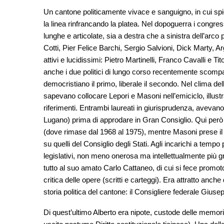
Un cantone politicamente vivace e sanguigno, in cui sp
la linea rinfrancando la platea. Nel dopoguerra i congressi
lunghe e articolate, sia a destra che a sinistra dell’arco
Cotti, Pier Felice Barchi, Sergio Salvioni, Dick Marty, 
attivi e lucidissimi: Pietro Martinelli, Franco Cavalli e Ti
anche i due politici di lungo corso recentemente scompa
democristiano il primo, liberale il secondo. Nel clima dell
sapevano collocare Lepori e Masoni nell’emiciclo, illustrar
riferimenti. Entrambi laureati in giurisprudenza, avevan
Lugano) prima di approdare in Gran Consiglio. Qui però i
(dove rimase dal 1968 al 1975), mentre Masoni prese il 
su quelli del Consiglio degli Stati. Agli incarichi a tempo 
legislativi, non meno onerosa ma intellettualmente più 
tutto al suo amato Carlo Cattaneo, di cui si fece promotore
critica delle opere (scritti e carteggi). Era attratto anche
storia politica del cantone: il Consigliere federale Giuse
Di quest’ultimo Alberto era nipote, custode delle memorie