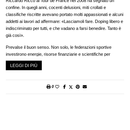
Riccardo Riccò al Tour de France nel 2008 ha segnato un
confine. In quegli anni, cocenti delusioni, miti crollati e
classifiche riscritte avevano portato molti appassionati e alcuni
addetti ai lavori ad affermare: «Lasciamoli fare. Doping libero e
indiscriminato per tutti, e che vadano a farsi benedire. Tanto è
già così».
Prevalse il buon senso. Non solo, le federazioni sportive
investirono energie, risorse finanziarie e scientifiche per
debellare il Male. Non a caso, negli ultimi quindici anni, il
LEGGI DI PIÙ
numero delle frodi è crollato. Lo si doveva soprattutto alle
giovani generazioni. Quelle che avevano, e hanno tuttora, il
diritto di crescere sane, con valori sani, con esempi virtuosi da
0
seguire.
Oggi però, Satana, si è di nuovo profilato all’orizzonte sportivo.
La notizia era nell’aria già da un paio d’anni. La conferma
ufficiale risale ad alcune settimane fa. Dal 21 al 24 maggio del
prossimo anno si terrà la prima edizione degli «Enhanced
Games», ovvero i «Giochi potenziati», oppure, se preferite, le