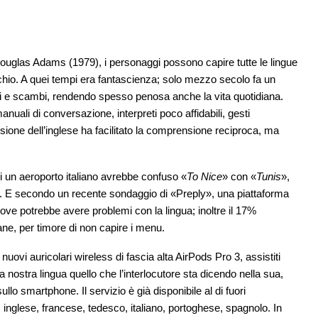
ouglas Adams (1979), i personaggi possono capire tutte le lingue
chio. A quei tempi era fantascienza; solo mezzo secolo fa un
ntri e scambi, rendendo spesso penosa anche la vita quotidiana.
manuali di conversazione, interpreti poco affidabili, gesti
fusione dell’inglese ha facilitato la comprensione reciproca, ma
i un aeroporto italiano avrebbe confuso «
To Nice
» con «
Tunis
»,
. E secondo un recente sondaggio di «Preply», una piattaforma
 dove potrebbe avere problemi con la lingua; inoltre il 17%
ne, per timore di non capire i menu.
uovi auricolari wireless di fascia alta AirPods Pro 3, assistiti
lla nostra lingua quello che l’interlocutore sta dicendo nella sua,
llo smartphone. Il servizio è già disponibile al di fuori
: inglese, francese, tedesco, italiano, portoghese, spagnolo. In