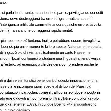
eano.
si parla lentamente, scandendo le parole, privilegiando concetti
istema deve destreggiarsi tra errori di grammatica, accenti
 l’intelligenza artificiale commette ancora qualche errore, talvolta
fidenti (ma sa anche correggersi rapidamente).
 più spesso e più lontano. Inoltre potrebbero essere invogliati a
distribuendo più uniformemente le loro spese. Naturalmente questa
 di lingua. Solo chi visita abitualmente un certo Paese, ne
rsi con i locali continuerà a studiare una lingua straniera diversa
te all’estero, ad esempio, o chi desidera comprendere anche le
ti e dei servizi turistici beneficerà di questa innovazione; una
isservizi e incomprensioni, specie al di fuori dei Paesi più
i situazioni particolari, come il traffico aereo, dove la posta in
ato erano dovuti a incomprensioni tra piloti e controllori di volo.
 quello di Tenerife (1977), in cui due Boeing 747 si scontrarono
o un ruolo decisivo.