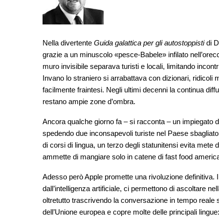
Nella divertente
Guida galattica per gli autostoppisti
di D
grazie a un minuscolo «pesce-Babele» infilato nell’orec
muro invisibile separava turisti e locali, limitando inco
Invano lo straniero si arrabattava con dizionari, ridicoli 
facilmente fraintesi. Negli ultimi decenni la continua dif
restano ampie zone d’ombra.
Ancora qualche giorno fa ‒ si racconta ‒ un impiegato d
spedendo due inconsapevoli turiste nel Paese sbagliato
di corsi di lingua, un terzo degli statunitensi evita mete
ammette di mangiare solo in catene di fast food america
Adesso però Apple promette una rivoluzione definitiva. I n
dall’intelligenza artificiale, ci permettono di ascoltare ne
oltretutto trascrivendo la conversazione in tempo reale su
dell’Unione europea e copre molte delle principali lingue