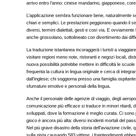
arrivo entro l’anno: cinese mandarino, giapponese, cor
L’applicazione sembra funzionare bene, naturalmente se 
chiari e semplici. Le prestazioni peggiorano quando il s
diversi, termini dialettali, gesti e così via. E ovviamente
anche grossolano, sottolineato con divertimento dai dif
La traduzione istantanea incoraggerà i turisti a viaggiare
visitare regioni meno note, ristoranti e negozi locali, 
nuova possibilità potrebbe mettere in difficoltà le scuole
frequenta la cultura in lingua originale e cerca di integra
dall’inglese; chi soggiorna presso una famiglia ospitan
sfumature emotive e personali della lingua.
Anche il personale delle agenzie di viaggio, degli aeropor
comunicazione più efficace si traduce in minori ritardi, d
sviluppati, dove la formazione è meglio curata. Ci sono po
gioco è ancora più alta: diversi incidenti mortali del pass
Nel più grave disastro della storia dell’aviazione civile,
sulla pista causando 583 vittime, i fraintendimenti ebber