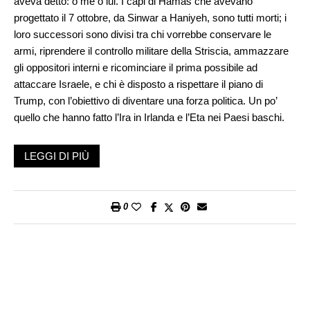
aveva detto: o me o lui. I capi di Hamas che avevano
progettato il 7 ottobre, da Sinwar a Haniyeh, sono tutti morti; i
loro successori sono divisi tra chi vorrebbe conservare le
armi, riprendere il controllo militare della Striscia, ammazzare
gli oppositori interni e ricominciare il prima possibile ad
attaccare Israele, e chi è disposto a rispettare il piano di
Trump, con l’obiettivo di diventare una forza politica. Un po’
quello che hanno fatto l’Ira in Irlanda e l’Eta nei Paesi baschi.
Intendiamoci: la tregua a Gaza e in Medio Oriente è la
LEGGI DI PIÙ
benvenuta. Per trasformarla in pace, occorre individuare il
motivo per cui si era giunti a questo punto: la prevalenza degli
estremisti, Hamas e il Governo Netanyahu, nei due campi.
0
Anche al loro interno, gli estremisti sono divisi tra realisti e
radicali. Hamas non è stata distrutta, né poteva esserlo, visto
che i nuovi capi non vivono tra le macerie di Gaza ma in hotel
a Doha. E, come detto, sono divisi tra un’ala disposta a
deporre le armi, come fece Fatah nel 1990 prima degli accordi
di Oslo, e l’ala militare che intende continuare a combattere e