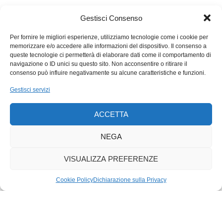
gioia. I potenti che avevano contribuito a portare la pace si
Gestisci Consenso
stringevano le mani e facevano selfie con molti sorrisi.
Nessuno sapeva se sarebbe durata (ci furono poco dopo altre
Per fornire le migliori esperienze, utilizziamo tecnologie come i cookie per
violenze), ma su una cosa erano tutti d’accordo, al centro c’era
memorizzare e/o accedere alle informazioni del dispositivo. Il consenso a
queste tecnologie ci permetterà di elaborare dati come il comportamento di
lui, il Signore ricchissimo: così, come aveva contribuito ad
navigazione o ID unici su questo sito. Non acconsentire o ritirare il
alimentarla con le sue armi, ora aveva spento la guerra. What
consenso può influire negativamente su alcune caratteristiche e funzioni.
else? Applausi.
Gestisci servizi
ACCETTA
NEGA
VISUALIZZA PREFERENZE
Cookie Policy
Dichiarazione sulla Privacy