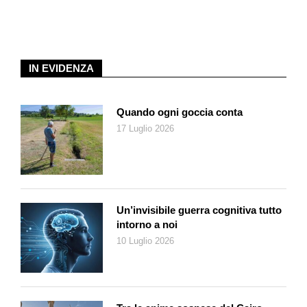
Per fare tutto questo servivano moltissime armi. E c’era un
Signore ricchissimo che le forniva molto volentieri,
incoraggiando i suoi alleati a proseguire nella loro «operazione
difensiva».
IN EVIDENZA
In passato, quel Signore era stato un immobiliarista
straordinario che fiutava gli affari a colpo sicuro. Ora non si
Quando ogni goccia conta
occupava più di edilizia, ma di costrutti ben più complessi.
17 Luglio 2026
Sperava, in quella zona opportunamente liberata dai suoi
abitanti, di realizzare un resort di lusso vista mare. Bastava,
diceva, che i Paesi confinanti accogliessero con solidarietà i
loro fratelli. Ma quei Paesi non volevano farlo. E non si sa
nemmeno cosa pensassero i diretti interessati di questo
Un’invisibile guerra cognitiva tutto
caloroso invito a vivere altrove. Delirio.
intorno a noi
Quando ormai otto case su dieci del popolo governato dai
10 Luglio 2026
terroristi erano state distrutte, tutti i campi agricoli resi
inutilizzabili e nove civili su dieci sfollati, il mondo cominciò a
ribellarsi dicendo che anche il popolo dei nemici dei terroristi,
ormai, era governato da terroristi. Spinti da ideali di giustizia,