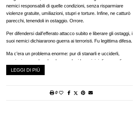
nemici responsabili di quelle condizioni, senza risparmiare
violenze gratuite, umiliazioni, stupri e torture. Infine, ne catturò
parecchi, tenendoli in ostaggio. Orrore.
Per difendersi dall’efferato attacco subito e liberare gli ostaggi, i
suoi nemici dichiararono guerra ai terroristi. Fu legittima difesa.
Ma c’era un problema enorme: pur di stanarli e ucciderli,
cominciarono a bombardare anche i loro vicini di casa, gli
ospedali, le scuole, le abitazioni della gente comune, tra cui i
LEGGI DI PIÙ
terroristi si mescolavano, stringendoli letteralmente in un
assedio senza cibo né medicine. Col passare dei giorni, ciò
generò una strage ancora più gigantesca di civili. Orrore.
0
Nel frattempo, la maggior parte degli ostaggi moriva, e i loro
parenti imploravano il proprio governo di far tacere le armi per
riportare a casa i pochi superstiti. Disperazione. Ma la guerra
non si fermava. Anzi, si espandeva oltre i confini, colpendo
anche i sostenitori dei terroristi in altri Paesi, vicini e lontani.