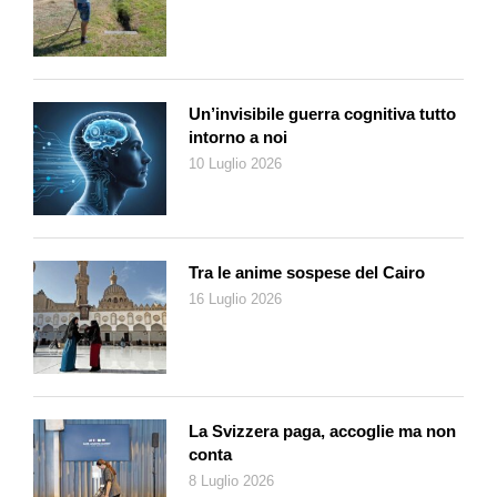
accendino. È raccomandata anche una riserva minima di
denaro contante – utile in caso di blackout – nonché prodotti
per l’igiene personale e medicamenti di base». Sull’opuscolo
citato è inoltre disponibile un calcolatore (tramite codice QR)
Un’invisibile guerra cognitiva tutto
per determinare le quantità consigliate in base alle proprie
intorno a noi
esigenze.
10 Luglio 2026
Cinque giorni di tempo
Il secondo elemento essenziale, afferma Pedevilla, è
l’importanza delle costruzioni protette, chiamate «rifugi» (e,
Tra le anime sospese del Cairo
impropriamente, «bunker»). In Svizzera, infatti, ogni abitante
16 Luglio 2026
deve disporre di un posto protetto, privato o pubblico,
raggiungibile in tempo utile dalla sua abitazione, come previsto
dalla Legge federale sulla protezione della popolazione. In caso
di emergenza, il Consiglio federale può ordinarne «la messa in
prontezza», che deve avvenire entro cinque giorni (una misura
La Svizzera paga, accoglie ma non
mai attuata finora). «Questo significa che i rifugi devono
conta
essere accessibili e funzionanti entro quel lasso di tempo».
8 Luglio 2026