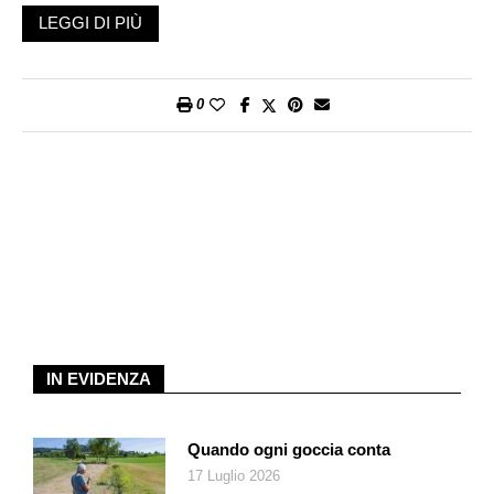
come verrebbero interpretati: in un quadro già segnato da
LEGGI DI PIÙ
notizie quotidiane di conflitti e devastazioni, la popolazione
potrebbe intenderli in modo troppo allarmistico. Paesi come la
Finlandia vivono una pressione geopolitica più diretta, anche
0
per la vicinanza con la Russia. In Svizzera la percezione del
rischio è diversa. Il nostro compito, dunque, è quello di evitare
il panico e promuovere consapevolezza».
Tutto il necessario
La popolazione deve tenere presente due aspetti, sottolinea il
nostro interlocutore. Il primo: l’importanza delle scorte
domestiche. A questo proposito si trova online il documento
«Scorte d’emergenza – per ogni evenienza» (febbraio 2025),
pubblicato dall’Ufficio federale per l’approvvigionamento
IN EVIDENZA
economico. «Le scorte sono pensate per affrontare una
carenza momentanea. Si tratta di predisporre alimenti a lunga
conservazione e cibi pronti al consumo, acqua (9 litri a testa),
Quando ogni goccia conta
oltre a una radio a batterie, una torcia, candele, fiammiferi e un
17 Luglio 2026