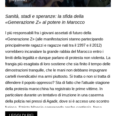
Sanità, stadi e speranze: la sfida della
«Generazione Z» al potere in Marocco
I più responsabili fra i giovani assetati di futuro della
«Generazione Z» (alle manifestazioni stanno partecipando
principalmente ragazzi e ragazze nati tra il 1997 e il 2012)
vorrebbero incanalare la grande rabbia del Marocco entro i
limiti della legalità e dunque parlano di protesta non violenta. La
frangia più esagitata di loro sostiene che sia finito il tempo delle
dimostrazioni tranquille, che le mani non debbano impugnare
cartelli rivendicativi ma armi piuttosto. Si tratta o non si tratta di
difendere il popolo oppresso? Sta di fatto che l’attuale stagione
della protesta marocchina ha registrato le prime vittime. In
particolare durante un tentativo di irruzione in una caserma
della polizia nei pressi di Agadir, dove si è acceso uno scontro
furioso. Il triste bilancio comprende anche centinaia, forse
migliaia di feriti fra dimostranti e agenti di polizia.
LEGGI DI PIÙ