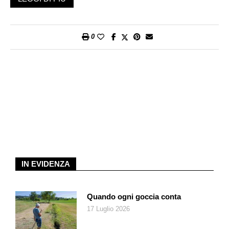
Ospedali ed educazione
Intanto la protesta dilaga nell’intero Paese. Era nata ad Agadir,
0
dove nel locale ospedale pubblico in pochi giorni otto donne
sono morte di parto. Morire di parto è un evento che appartiene
al passato, anche in Marocco, e dunque i giovani in cui già
ribolle la rabbia per la mancata riforma dell’ordinamento
educativo affiancano la sanità a quella originaria ragione di
protesta. Il popolo vuole sanità e istruzione, così si legge nei
cartelli che sovrastano i cortei. E critica le spese miliardarie
per infrastrutture sportive (il Marocco si prepara a ospitare la
Coppa d’Africa 2025 e, insieme a Spagna e Portogallo, i
Mondiali 2030). In realtà, desidera molte altre cose, sa
IN EVIDENZA
benissimo che il Paese è potenzialmente destinato a un
promettente sviluppo e dunque non vuole che problemi interni
ne ostacolino la proiezione verso il futuro. I giovani intendono
Quando ogni goccia conta
fare la loro parte affinché il Marocco compia il grande salto, ma
17 Luglio 2026
prima servono un’energica riforma della sanità pubblica e un