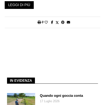
pace. Però la memoria e le sue ombre rimangono. E se le
LEGGI DI PIÙ
Forze di difesa israeliane promettono una tregua e di ritirarsi
all’interno della linea gialla, e Hamas di disarmarsi e rilasciare
gli ostaggi, già le autorità israeliane rammentano che Al
0
Barghouti, eletto nelle liste di Hamas e suo portavoce dal 2002,
non verrà rilasciato. Staremo a vedere. In ogni caso il passato
non deve essere dimenticato, come le logiche sommerse che
ne hanno determinato gli sviluppi.
Partiamo dalla dichiarazione di Andreotti del 2006: «Io credo
che ognuno di noi, se fosse nato in un campo di
concentramento, e da cinquant’anni fosse lì e non avesse
alcuna prospettiva di poter dare ai propri figli un avvenire,
sarebbe un terrorista». Aggiungiamo quanto asseriva Mandela:
«Abbiamo provato a lottare contro l’Apartheid con gli appelli, le
IN EVIDENZA
manifestazioni pacifiche, le proteste di piazza. Alla fine non ci
sono rimaste che le armi e la violenza. Per questo siamo stati
definiti terroristi». Da queste due affermazioni così lontane nel
Quando ogni goccia conta
tempo, molti evincono che talvolta – non sempre – il terrorismo
17 Luglio 2026