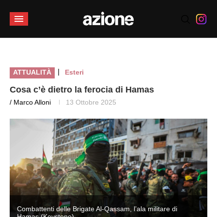
|
ATTUALITÀ
Esteri
Cosa c’è dietro la ferocia di Hamas
/ Marco Alloni
13 Ottobre 2025
Combattenti delle Brigate Al-Qassam, l’ala militare di
Hamas (Keystone)