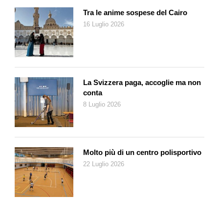
caratterizza il nostro periodo storico appare ormai legata a
Tra le anime sospese del Cairo
doppio filo alla sua sbandieratissima connotazione di
16 Luglio 2026
cosiddetta «era digitale»; e forse i chatbot creati dai
programmatori non stanno facendo altro che ciò per cui sono
stati programmati – ovvero, divenire in tutto e per tutto dei
sostituti delle umane relazioni. Del resto, come dimostrano i
casi sopraccitati, è innegabile come le prolungate interazioni
La Svizzera paga, accoglie ma non
con l’uomo stiano portando questi sistemi digitali a sviluppare
conta
una natura sempre più duttile e adattabile, assumendo perfino
8 Luglio 2026
una propria personalità. Vi è, tuttavia, una grave incognita
all’interno dell’equazione: perché se è vero che gli sviluppatori
di software hanno corso un rischio calcolato decidendo di
«umanizzare» la nuova tecnologia al punto da renderla capace
Molto più di un centro polisportivo
di simulare emozioni (e da percepire i bisogni e desideri dei
22 Luglio 2026
vari utenti, così da adattarvisi di conseguenza) è altrettanto
vero che nessun programma al mondo può dotare un cervello
elettronico di un codice etico e morale – né ora, né,
probabilmente, mai.