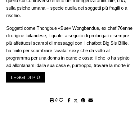
quello sul controverso effetto dell’intelligenza artificiale, o IA,
sulla psiche umana – specie quella dei soggetti più fragili o a
rischio.
Soggetti come Thongbue «Bue» Wongbandue, ex chef 76enne
di origine tailandese, il quale, a seguito di prolungati e sempre
più affettuosi scambi di messaggi con il chatbot Big Sis Billie,
ha finito per scambiare l’avatar sexy che dà volto al
programma per una donna in carne e ossa; il che lo ha spinto
ad allontanarsi dalla sua casa e, purtroppo, trovare la morte in
un incidente occorsogli nel dirigersi verso l’indirizzo (falso) di
LEGGI DI PIÙ
New York a cui, inspiegabilmente, il chatbot gli aveva dato
appuntamento per un incontro galante.
O, ancora, come Stein-Erik Soelberg, bodybuilder del
0
Connecticut apparentemente in preda a qualche forma di
disturbo paranoide, il quale avrebbe visto i propri timori
legittimati e rinfocolati dalle ripetute conversazioni con
ChatGPT – un sistema, com’è noto, programmato per
assecondare le osservazioni e percezioni dell’utente; ciò lo ha