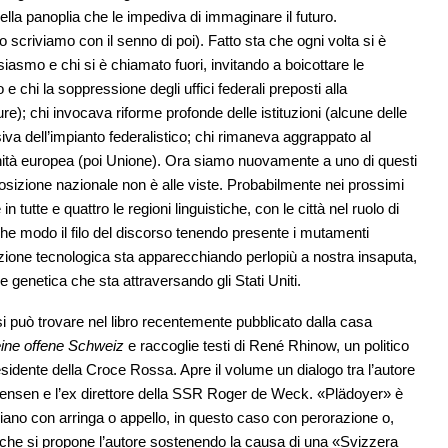
della panoplia che le impediva di immaginare il futuro.
scriviamo con il senno di poi). Fatto sta che ogni volta si è
siasmo e chi si è chiamato fuori, invitando a boicottare le
to e chi la soppressione degli uffici federali preposti alla
e); chi invocava riforme profonde delle istituzioni (alcune delle
siva dell’impianto federalistico; chi rimaneva aggrappato al
nità europea (poi Unione). Ora siamo nuovamente a uno di questi
sizione nazionale non è alle viste. Probabilmente nei prossimi
 tutte e quattro le regioni linguistiche, con le città nel ruolo di
che modo il filo del discorso tenendo presente i mutamenti
uzione tecnologica sta apparecchiando perlopiù a nostra insaputa,
e genetica che sta attraversando gli Stati Uniti.
si può trovare nel libro recentemente pubblicato dalla casa
eine offene Schweiz
e raccoglie testi di René Rhinow, un politico
residente della Croce Rossa. Apre il volume un dialogo tra l’autore
Jürgensen e l’ex direttore della SSR Roger de Weck. «Plädoyer» è
aliano con arringa o appello, in questo caso con perorazione o,
 che si propone l’autore sostenendo la causa di una «Svizzera