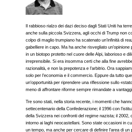
Il rabbioso rialzo dei dazi deciso dagli Stati Uniti ha te
anche sulla piccola Svizzera, agli occhi di Trump non c
colpo di maglio trumpiano ha scatenato un’infinità di rea
gabelliere in capo. Ma ha anche risvegliato un’opinione p
in un biotopo protetto nel cuore delle Alpi, laborioso e di
irreprensibile. Si era insomma certi che alla fine avrebbe
razionalità, e non la prepotenza e l’arbitrio. Ora sapp
solo per l’economia e il commercio. Eppure da tutto que
un’opportunità per riprendere una riflessione sullo «stat
meno di affrontare riforme sempre rimandate a vantaggi
Tre sono stati, nella storia recente, i momenti che hanno 
settecentenario della Confederazione; il 1996 con l’isti
della Svizzera nei confronti del regime nazista; il 2002, 
intorno ai laghi neocastellani. Sono state occasioni in cui
un tempo, ma anche per cercare di definire l’area di un pr