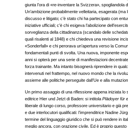
giunta l’ora di «re-inventare la Svizzera», spogliandola 
Un’ambizione probabilmente velleitaria, esagerata (ma lo 
discusso e litigato; c’è stato chi ha partecipato con entu
iniziative ufficiali; c’è chi esigeva l’abolizione dell’eserci
sorveglianza della cittadinanza (scandalo delle schedatur
quali risalenti al 1848) e chi chiedeva una revisione inci
«Sonderfall» e chi perorava un’apertura verso la Comu
fondamentali punti di svolta. Una nuova, imponente espo
anni si opterà per una serie di manifestazioni decentrate in
forza trainante. Ma intanto bisognerà riprendere in qual
intervenuti nel frattempo, nel nuovo mondo che la rivol
assieme alle politiche perseguite dall’Ue e alla mutazion
Un primo assaggio di una riflessione appena iniziata lo 
editrice Hier und Jetzt di Baden: si intitola
Plädoyer für 
liberale di lungo corso, professore universitario e già p
e due interlocutori qualificati: l’imprenditrice Nadine 
termine del linguaggio giuridico che si può rendere in it
meglio ancora, con orazione civile. Ed è proprio questo