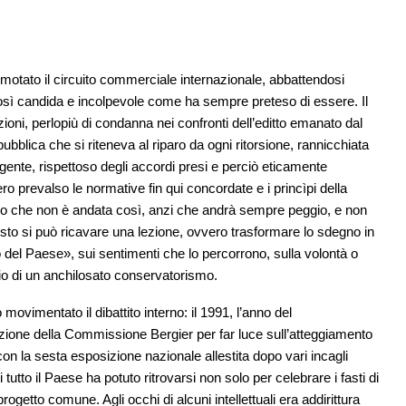
rremotato il circuito commerciale internazionale, abbattendosi
osì candida e incolpevole come ha sempre preteso di essere. Il
zioni, perlopiù di condanna nei confronti dell’editto emanato dal
ubblica che si riteneva al riparo da ogni ritorsione, rannicchiata
ligente, rispettoso degli accordi presi e perciò eticamente
ro prevalso le normative fin qui concordate e i princìpi della
iamo che non è andata così, anzi che andrà sempre peggio, e non
sto si può ricavare una lezione, ovvero trasformare lo sdegno in
o del Paese», sui sentimenti che lo percorrono, sulla volontà o
o di un anchilosato conservatorismo.
movimentato il dibattito interno: il 1991, l’anno del
tuzione della Commissione Bergier per far luce sull’atteggiamento
con la sesta esposizione nazionale allestita dopo vari incagli
 tutto il Paese ha potuto ritrovarsi non solo per celebrare i fasti di
ogetto comune. Agli occhi di alcuni intellettuali era addirittura