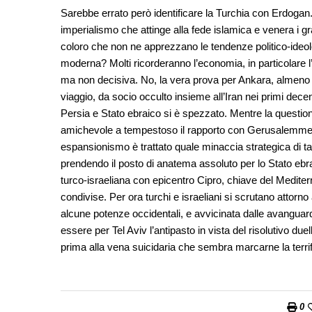
Sarebbe errato però identificare la Turchia con Erdogan.
imperialismo che attinge alla fede islamica e venera i gr
coloro che non ne apprezzano le tendenze politico-ideol
moderna? Molti ricorderanno l’economia, in particolare l’
ma non decisiva. No, la vera prova per Ankara, almeno 
viaggio, da socio occulto insieme all’Iran nei primi dece
Persia e Stato ebraico si è spezzato. Mentre la question
amichevole a tempestoso il rapporto con Gerusalemme. 
espansionismo è trattato quale minaccia strategica di tagl
prendendo il posto di anatema assoluto per lo Stato ebr
turco-israeliana con epicentro Cipro, chiave del Mediter
condivise. Per ora turchi e israeliani si scrutano attorno
alcune potenze occidentali, e avvicinata dalle avangua
essere per Tel Aviv l’antipasto in vista del risolutivo
prima alla vena suicidaria che sembra marcarne la terrif
0