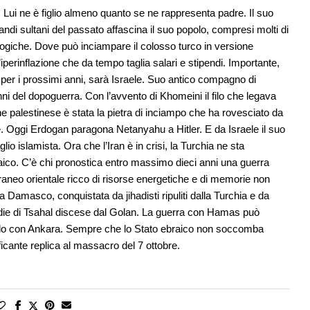
 Lui ne è figlio almeno quanto se ne rappresenta padre. Il suo
andi sultani del passato affascina il suo popolo, compresi molti di
ogiche. Dove può inciampare il colosso turco in versione
iperinflazione che da tempo taglia salari e stipendi. Importante,
per i prossimi anni, sarà Israele. Suo antico compagno di
nni del dopoguerra. Con l’avvento di Khomeini il filo che legava
e palestinese è stata la pietra di inciampo che ha rovesciato da
Oggi Erdogan paragona Netanyahu a Hitler. E da Israele il suo
io islamista. Ora che l’Iran è in crisi, la Turchia ne sta
aico. C’è chi pronostica entro massimo dieci anni una guerra
raneo orientale ricco di risorse energetiche e di memorie non
 a Damasco, conquistata da jihadisti ripuliti dalla Turchia e da
rdie di Tsahal discese dal Golan. La guerra con Hamas può
 duello con Ankara. Sempre che lo Stato ebraico non soccomba
icante replica al massacro del 7 ottobre.