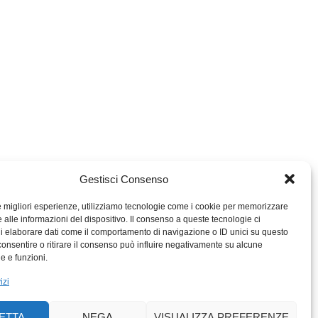
Gestisci Consenso
le migliori esperienze, utilizziamo tecnologie come i cookie per memorizzare
 alle informazioni del dispositivo. Il consenso a queste tecnologie ci
i elaborare dati come il comportamento di navigazione o ID unici su questo
consentire o ritirare il consenso può influire negativamente su alcune
MIGROS TICINO
he e funzioni.
MIGROS
izi
SCUOLA CLUB
PERCENTO CULTURALE
ETTA
NEGA
VISUALIZZA PREFERENZE