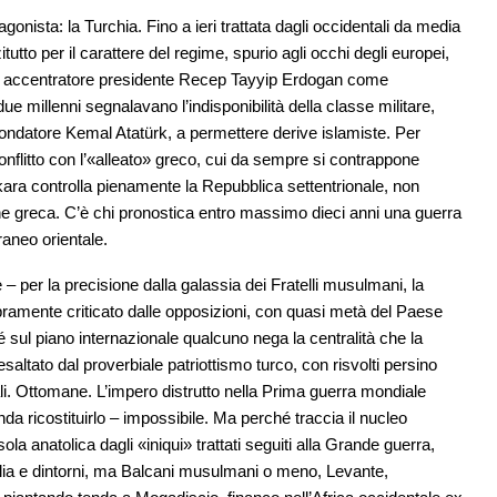
onista: la Turchia. Fino a ieri trattata dagli occidentali da media
zitutto per il carattere del regime, spurio agli occhi degli europei,
o e accentratore presidente Recep Tayyip Erdogan come
 due millenni segnalavano l’indisponibilità della classe militare,
fondatore Kemal Atatürk, a permettere derive islamiste. Per
conflitto con l’«alleato» greco, cui da sempre si contrappone
nkara controlla pienamente la Repubblica settentrionale, non
ne greca. C’è chi pronostica entro massimo dieci anni una guerra
raneo orientale.
 per la precisione dalla galassia dei Fratelli musulmani, la
ramente criticato dalle opposizioni, con quasi metà del Paese
é sul piano internazionale qualcuno nega la centralità che la
saltato dal proverbiale patriottismo turco, con risvolti persino
ali. Ottomane. L’impero distrutto nella Prima guerra mondiale
da ricostituirlo – impossibile. Ma perché traccia il nucleo
ola anatolica dagli «iniqui» trattati seguiti alla Grande guerra,
atolia e dintorni, ma Balcani musulmani o meno, Levante,