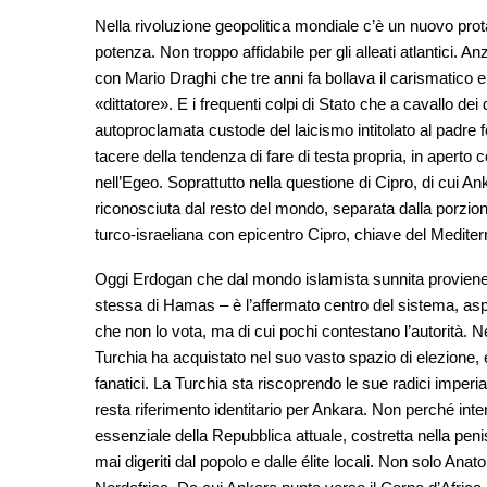
Nella rivoluzione geopolitica mondiale c’è un nuovo protag
potenza. Non troppo affidabile per gli alleati atlantici. An
con Mario Draghi che tre anni fa bollava il carismatic
«dittatore». E i frequenti colpi di Stato che a cavallo dei
autoproclamata custode del laicismo intitolato al padre 
tacere della tendenza di fare di testa propria, in aperto 
nell’Egeo. Soprattutto nella questione di Cipro, di cui A
riconosciuta dal resto del mondo, separata dalla porzio
turco-israeliana con epicentro Cipro, chiave del Mediter
Oggi Erdogan che dal mondo islamista sunnita proviene –
stessa di Hamas – è l’affermato centro del sistema, asp
che non lo vota, ma di cui pochi contestano l’autorità. N
Turchia ha acquistato nel suo vasto spazio di elezione, e
fanatici. La Turchia sta riscoprendo le sue radici imperi
resta riferimento identitario per Ankara. Non perché inten
essenziale della Repubblica attuale, costretta nella penis
mai digeriti dal popolo e dalle élite locali. Non solo An