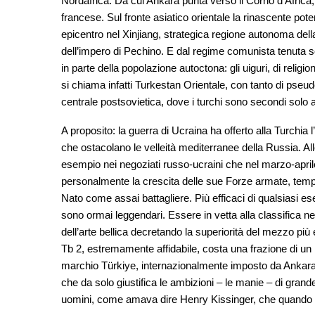
Nordafrica. Da cui Ankara punta verso il Corno d’Africa,
francese. Sul fronte asiatico orientale la rinascente po
epicentro nel Xinjiang, strategica regione autonoma dell
dell’impero di Pechino. E dal regime comunista tenuta sot
in parte della popolazione autoctona: gli uiguri, di relig
si chiama infatti Turkestan Orientale, con tanto di pseudo
centrale postsovietica, dove i turchi sono secondi solo a
A proposito: la guerra di Ucraina ha offerto alla Turchia l’
che ostacolano le velleità mediterranee della Russia. All
esempio nei negoziati russo-ucraini che nel marzo-april
personalmente la crescita delle sue Forze armate, tempra
Nato come assai battagliere. Più efficaci di qualsiasi ese
sono ormai leggendari. Essere in vetta alla classifica n
dell’arte bellica decretando la superiorità del mezzo p
Tb 2, estremamente affidabile, costa una frazione di un m
marchio Türkiye, internazionalmente imposto da Ankara c
che da solo giustifica le ambizioni – le manie – di gran
uomini, come amava dire Henry Kissinger, che quando ent