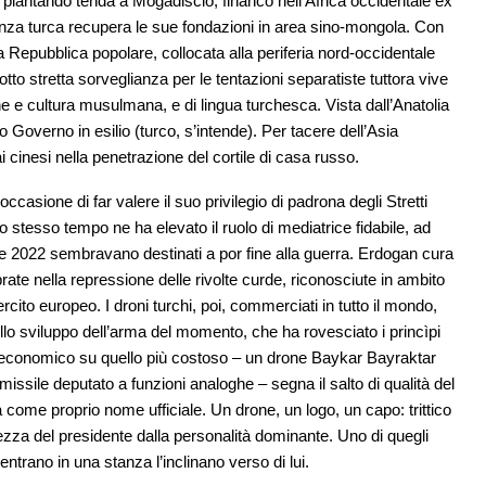
 piantando tenda a Mogadiscio, financo nell’Africa occidentale ex
tenza turca recupera le sue fondazioni in area sino-mongola. Con
a Repubblica popolare, collocata alla periferia nord-occidentale
to stretta sorveglianza per le tentazioni separatiste tuttora vive
ione e cultura musulmana, e di lingua turchesca. Vista dall’Anatolia
 Governo in esilio (turco, s’intende). Per tacere dell’Asia
i cinesi nella penetrazione del cortile di casa russo.
occasione di far valere il suo privilegio di padrona degli Stretti
o stesso tempo ne ha elevato il ruolo di mediatrice fidabile, ad
e 2022 sembravano destinati a por fine alla guerra. Erdogan cura
te nella repressione delle rivolte curde, riconosciute in ambito
rcito europeo. I droni turchi, poi, commerciati in tutto il mondo,
ello sviluppo dell’arma del momento, che ha rovesciato i princìpi
iù economico su quello più costoso – un drone Baykar Bayraktar
issile deputato a funzioni analoghe – segna il salto di qualità del
ome proprio nome ufficiale. Un drone, un logo, un capo: trittico
dezza del presidente dalla personalità dominante. Uno di quegli
rano in una stanza l’inclinano verso di lui.