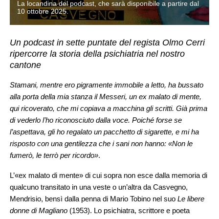
La locandina del podcast, che sarà disponibile a partire dal
10 ottobre 2025.
Un podcast in sette puntate del regista Olmo Cerri
ripercorre la storia della psichiatria nel nostro
cantone
Stamani, mentre ero pigramente immobile a letto, ha bussato
alla porta della mia stanza il Messeri, un ex malato di mente,
qui ricoverato, che mi copiava a macchina gli scritti. Già prima
di vederlo l’ho riconosciuto dalla voce. Poiché forse se
l’aspettava, gli ho regalato un pacchetto di sigarette, e mi ha
risposto con una gentilezza che i sani non hanno: «Non le
fumerò, le terrò per ricordo»
.
L’«ex malato di mente» di cui sopra non esce dalla memoria di
qualcuno transitato in una veste o un’altra da Casvegno,
Mendrisio, bensì dalla penna di Mario Tobino nel suo
Le libere
donne di Magliano
(1953). Lo psichiatra, scrittore e poeta