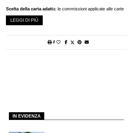
Scelta della carta adatt
a: le commissioni applicate alle carte
di credito possono variare notevolmente a seconda
LEGGI DI PIÙ
dell’offerente. Per non appesantire il proprio budget con costi
inutili, vale la pena confrontare le offerte sul mercato.
Bisognerebbe scegliere una carta di credito adatta alla propria
0
situazione di vita. Chi viaggia poco, ad esempio, non ha
bisogno di una carta di credito costosa con diverse coperture
assicurative di viaggio incluse.
Controllo del budget
: in pensione o con un grado di
occupazione ridotto, il reddito regolare diminuisce. È quindi
ancora più importante tenere costantemente sotto controllo il
budget per adeguare le uscite al reddito attuale. Con un limite
di prelievo è possibile stabilire l’importo massimo che può
essere speso ogni mese con la carta. Molte banche offrono
app speciali per le loro carte di credito che ordinano le spese
IN EVIDENZA
per periodi e categorie, facilitando così la visione d’insieme.
Con l’«app one» della Banca Migros i clienti ricevono