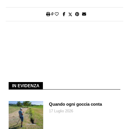
pepe e noce moscata
6. Montate la panna restante. Disponete la zuppa nei piatti,
0
guarnite con un ciuffo di panna montata e servite.
Consigli utili
Invece della panna potete usare dei crostini di pane o dell’olio
di semi di zucca per guarnire la zuppa. Se mettete la panna in
congelatore per circa 10 minuti, sarà più facile montarla.
Preparazione
: circa 20-25 minuti; cottura: circa 15-20 minuti
Per persona
: circa 4 g di proteine, 15 g di grassi, 14 g di
carboidrati, 210 kcal
IN EVIDENZA
Quando ogni goccia conta
17 Luglio 2026