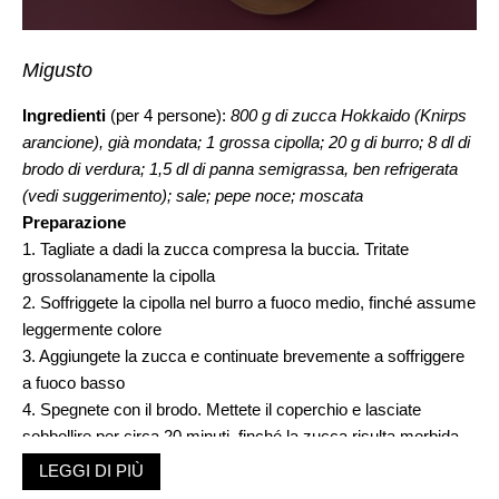
Migusto
Ingredienti
(per 4 persone):
800 g di zucca Hokkaido (Knirps
arancione), già mondata; 1 grossa cipolla; 20 g di burro; 8 dl di
brodo di verdura; 1,5 dl di panna semigrassa, ben refrigerata
(vedi suggerimento); sale; pepe noce; moscata
Preparazione
1. Tagliate a dadi la zucca compresa la buccia. Tritate
grossolanamente la cipolla
2. Soffriggete la cipolla nel burro a fuoco medio, finché assume
leggermente colore
3. Aggiungete la zucca e continuate brevemente a soffriggere
a fuoco basso
4. Spegnete con il brodo. Mettete il coperchio e lasciate
sobbollire per circa 20 minuti, finché la zucca risulta morbida
5. Incorporate 2/3 della panna semigrassa, poi riducete la
LEGGI DI PIÙ
zuppa in purea con il frullatore a immersione. Condite con sale,