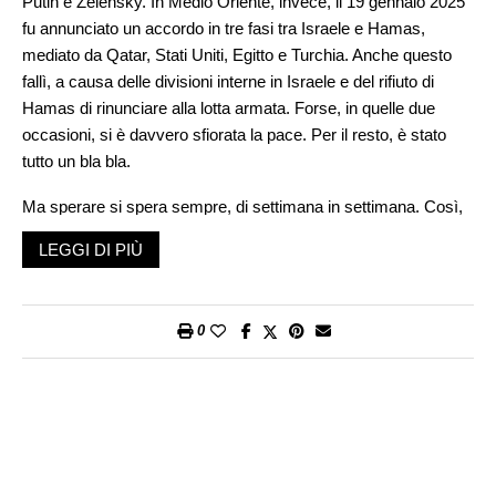
Putin e Zelensky. In Medio Oriente, invece, il 19 gennaio 2025
fu annunciato un accordo in tre fasi tra Israele e Hamas,
mediato da Qatar, Stati Uniti, Egitto e Turchia. Anche questo
fallì, a causa delle divisioni interne in Israele e del rifiuto di
Hamas di rinunciare alla lotta armata. Forse, in quelle due
occasioni, si è davvero sfiorata la pace. Per il resto, è stato
tutto un bla bla.
Ma sperare si spera sempre, di settimana in settimana. Così,
da oggi, si apre a New York l’80ª Assemblea Generale delle
LEGGI DI PIÙ
Nazioni Unite, ribattezzata
High-Level Week
, con un nuovo
incontro Trump–Zelensky e discorsi dei leader dei principali
fronti caldi del pianeta.
0
Certo, l’ONU metterà in vetrina le crisi in corso, ma è
lontanissima dal risolverle. Israele l’accusa di antisemitismo e
parzialità (tesi sostenuta anche da Trump). I palestinesi non
possono partecipare al summit «per ragioni di sicurezza»,
come ha spiegato il Dipartimento di Stato americano. In quanto
membro permanente del Consiglio di Sicurezza, la Russia ha