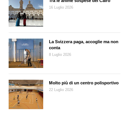
Tra le anime sospese del Cairo
ha fegato.
16 Luglio 2026
L’ONU non riuscirà a fermare le guerre finché non verrà
profondamente riformata. Senza l’accordo delle grandi
potenze, ha un potere operativo quasi nullo. I cinque membri
permanenti (Stati Uniti, Russia, Cina, Francia, Regno Unito)
La Svizzera paga, accoglie ma non
possono bloccare qualsiasi risoluzione, anche in caso di
conta
genocidio o aggressione: l’abbiamo appena visto. E se le
8 Luglio 2026
tagliano i contributi, come ha fatto l’America di Trump, le sue
agenzie umanitarie ne escono azzoppate, con conseguenze
strazianti per milioni di persone. Eppure, l’ONU è capace di
mettere attorno a un tavolo Paesi democratici e regimi
Molto più di un centro polisportivo
autoritari. Tiene aperti gli scalcagnati canali diplomatici, stila
22 Luglio 2026
studi indipendenti che a partire dai fatti distinguono le vittime
dai carnefici (come l’ultimo su Israele) e i suoi tribunali
condannano autori di genocidio o crimini contro l’umanità. Va
riformata ora? Magari! Tecnicamente è possibile, politicamente
no.