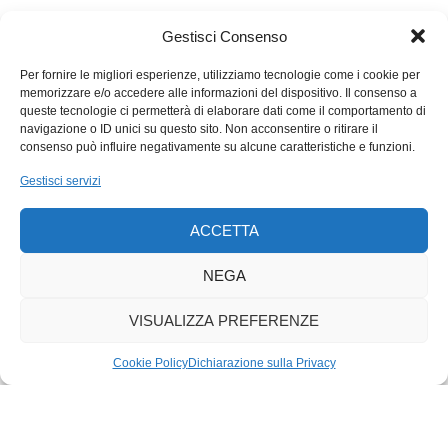
Teniamoci stretti, per ora, il suo frinire da grillo parlante, il suo
Gestisci Consenso
stridere di gesso sulla lavagna che irrita i timpani dei violenti e
dischiude qualche speranza alle loro vittime. Se nel suo
Per fornire le migliori esperienze, utilizziamo tecnologie come i cookie per
insieme riesce a fare poco, perché si sabota da sola, che
memorizzare e/o accedere alle informazioni del dispositivo. Il consenso a
almeno la maggior parte dei suoi Paesi membri (Svizzera
queste tecnologie ci permetterà di elaborare dati come il comportamento di
navigazione o ID unici su questo sito. Non acconsentire o ritirare il
inclusa, please), indeboliscano i leader abbruttiti con iniziative
consenso può influire negativamente su alcune caratteristiche e funzioni.
forti e coraggiose, smettendo di sostenere con qualsiasi
Gestisci servizi
mezzo (armi e affari in particolare) i criminali impuniti e
impudenti al potere.
ACCETTA
NEGA
VISUALIZZA PREFERENZE
Cookie Policy
Dichiarazione sulla Privacy