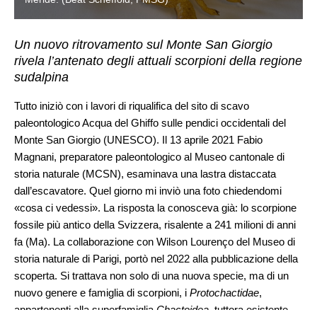
Un nuovo ritrovamento sul Monte San Giorgio
rivela l’antenato degli attuali scorpioni della regione
sudalpina
Tutto iniziò con i lavori di riqualifica del sito di scavo
paleontologico Acqua del Ghiffo sulle pendici occidentali del
Monte San Giorgio (UNESCO). Il 13 aprile 2021 Fabio
Magnani, preparatore paleontologico al Museo cantonale di
storia naturale (MCSN), esaminava una lastra distaccata
dall’escavatore. Quel giorno mi inviò una foto chiedendomi
«cosa ci vedessi». La risposta la conosceva già: lo scorpione
fossile più antico della Svizzera, risalente a 241 milioni di anni
fa (Ma). La collaborazione con Wilson Lourenço del Museo di
storia naturale di Parigi, portò nel 2022 alla pubblicazione della
scoperta. Si trattava non solo di una nuova specie, ma di un
nuovo genere e famiglia di scorpioni, i
Protochactidae
,
appartenenti alla superfamiglia
Chactoidea
, tuttora esistente.