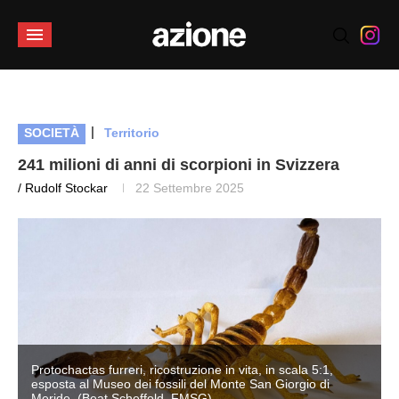
|
SOCIETÀ
Territorio
241 milioni di anni di scorpioni in Svizzera
/ Rudolf Stockar
22 Settembre 2025
Protochactas furreri, ricostruzione in vita, in scala 5:1,
esposta al Museo dei fossili del Monte San Giorgio di
Meride. (Beat Scheffold, FMSG)