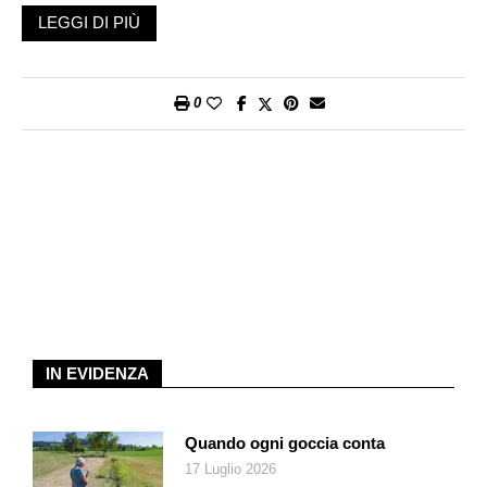
Fu battezzato
Protochactas furreri
, dedicandolo a Heinz Furrer
LEGGI DI PIÙ
che nel 1997-2004 diresse gli scavi in questo sito. Il fossile,
lungo 27 mm, risale al Ladinico (Triassico Medio) ed è
contenuto in una lastra di Calcare di Meride aperta in due. Una
0
parte contiene quasi interamente il reperto, eccetto alcuni
elementi come le chele, visibili solo nella controparte. Il fossile
è conservato al MCSN ma la Fondazione Monte San Giorgio
(FMSG) ne ha finanziato la ricostruzione in vita. Questa,
affidata al paleoartista Beat Scheffold, è in scala 5:1 (13.5 cm)
ed è oggi esposta al Museo dei fossili del Monte San Giorgio a
Meride. La stessa ricostruzione è stata usata per produrre il
modello digitale in 3D alla base delle esperienze in realtà
virtuale e mista
Meride Beach
e
Dragons alive
presso lo
stesso museo.
IN EVIDENZA
Quando ogni goccia conta
17 Luglio 2026