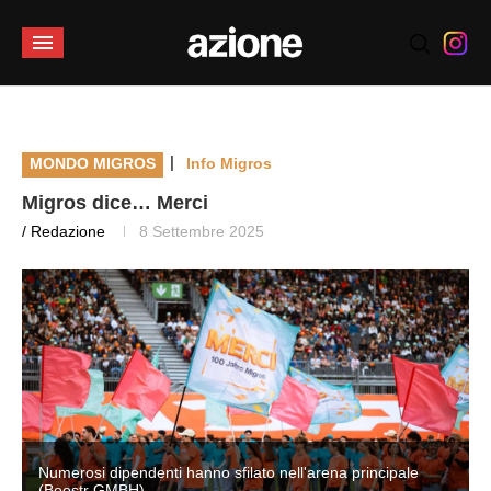
|
MONDO MIGROS
Info Migros
Migros dice… Merci
/ Redazione
8 Settembre 2025
Numerosi dipendenti hanno sfilato nell'arena principale
(Boostr GMBH)