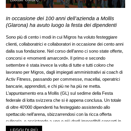
In occasione dei 100 anni dell’azienda a Mollis
(Glarona) ha avuto luogo la festa dei dipendenti
Sono più di cento i modi in cui Migros ha voluto festeggiare
clienti, collaboratrici e collaboratori in occasione dei cento anni
dalla sua fondazione. Nel corso dell’anno ci sono state offerte,
concorsi e «momenti amarcord». Il primo e secondo
settembre è stata invece la volta di tutte e tutti coloro che
lavorano per Migros, dagli impiegati amministrativi ai coach di
Activ Fitness, passando per commesse, macellai, operatrici
bancarie, apprendisti, e chi più ne ha più ne metta.
L’appuntamento era a Mollis (GL) sul sedime della Festa
federale di lotta svizzera che si è appena conclusa. Un totale
di oltre 40’000 dipendenti ha festeggiato assistendo allo
spettacolo nell’arena, sbizzarrendosi con la ricca offerta
culinaria, e assistendo a uno o più degli imperdibili concerti in
programma, che hanno visto sfilare sui palchi Stephan Eicher,
LEGGI DI PIÙ