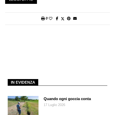
Vad Vuc, Hecht, gli Esteriore Brothers e molti altri.
Ancora una volta un modo, da parte di Migros, per dire
0
«Grazie», anzi Merci!
IN EVIDENZA
Quando ogni goccia conta
17 Luglio 2026