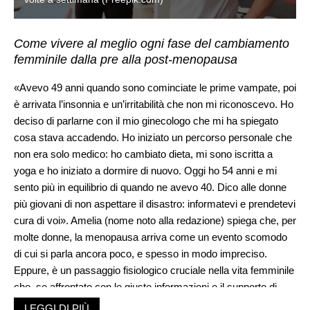
Come vivere al meglio ogni fase del cambiamento
femminile dalla pre alla post-menopausa
«Avevo 49 anni quando sono cominciate le prime vampate, poi
è arrivata l’insonnia e un’irritabilità che non mi riconoscevo. Ho
deciso di parlarne con il mio ginecologo che mi ha spiegato
cosa stava accadendo. Ho iniziato un percorso personale che
non era solo medico: ho cambiato dieta, mi sono iscritta a
yoga e ho iniziato a dormire di nuovo. Oggi ho 54 anni e mi
sento più in equilibrio di quando ne avevo 40. Dico alle donne
più giovani di non aspettare il disastro: informatevi e prendetevi
cura di voi». Amelia (nome noto alla redazione) spiega che, per
molte donne, la menopausa arriva come un evento scomodo
di cui si parla ancora poco, e spesso in modo impreciso.
Eppure, è un passaggio fisiologico cruciale nella vita femminile
che, se affrontato con le giuste informazioni e il supporto di
professionisti competenti, può essere vissuto con equilibrio,
LEGGI DI PIÙ