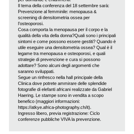
diminuisce in modo graduale. Un calo che avviene nel tempo,
Il tema della conferenza del 18 settembre sarà:
Prevenzione al femminile: menopausa &
ed è proprio questo processo di progressivo esaurimento
screening di densitometria ossea per
ormonale che definisce la perimenopausa». E pure il termine
l’osteoporosi.
premenopausa non si riferisce a un breve periodo a ridosso di
Cosa comporta la menopausa per il corpo e la
questo naturale processo nel corpo della donna: «La
qualità della vita della donna?Quali sono i principali
premenopausa, in senso ampio, comprende tutto il periodo
sintomi e come possono essere gestiti? Quando è
utile eseguire una densitometria ossea? Qual è il
che va dalla nascita fino all’inizio della transizione
legame tra menopausa e osteoporosi, e quali
menopausale. Infatti, già dalla pubertà il ciclo mestruale non è
strategie di prevenzione e cura si possono
regolare: nelle adolescenti può essere abbondante, ravvicinato
adottare? Sono alcuni degli argomenti che
o molto lungo. Poi segue la fase fertile, tra i 20 e i 40 anni circa,
saranno sviluppati.
ma anche lì il corpo si adatta continuamente, influenzato da
Segue un rinfresco nella hall principale della
Clinica dove potrete ammirare delle splendide
gravidanze, allattamento e stile di vita».
fotografie di elefanti africani realizzate da Gabriel
Haering. Le stampe sono in vendita a scopo
La perimenopausa si contestualizza in quel periodo di
benefico (maggiori informazioni:
«cambiamento naturale» nella vita di una donna che va circa
https://atkye.africa-photography.ch/it
).
dai quarant’anni in poi quando, spiega il ginecologo, molte
Ingresso libero, previa registrazione:
Ciclo
donne iniziano a sperimentare i sintomi legati alle variazioni
conferenze pubbliche VIVA la prevenzione
.
ormonali: «Accade perché si va incontro a un naturale
esaurimento della riserva ovarica: gli ovociti rappresentano un