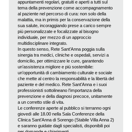
appuntamenti regolari, gratuiti e aperti a tutti sul
uscire del tutto dal mondo del lavoro.
tema della prevenzione come accompagnamento
al paziente nel percorso di cura: non solo della
Il dottor Giovanni De Luca, specialista in ginecologia e
malattia, ma in primis per la conservazione della
ostetricia alla Clinica Sant’Anna di Sorengo, ci ha guidato tra
sua salute, incoraggiando prese a carico sempre
miti da sfatare, strategie preventive e possibilità terapeutiche
più personalizzate e focalizzate al bisogno
individuale, per mezzo di un approccio
che permettono di affrontare menopausa e post-menopausa in
multidisciplinare integrato.
modo positivo e personalizzato. Una fase che inizia ben prima
In questo senso, Rete Sant’Anna poggia sulla
della scomparsa del ciclo e che può trasformarsi in una vera
sinergia tra medici, cliniche e ospedali, servizi a
occasione di rinascita. Lo specialista fa appello alle domande
domicilio, per ottimizzare le cure, garantendo
più frequenti delle sue pazienti, fra cui: «“Sono in pre o post
un’assistenza migliore e più sostenibile:
un’opportunità di cambiamento culturale e sociale
menopausa?”. Spiego loro che la menopausa non è un giorno
che mette al centro la responsabilità e la libertà del
preciso, bensì un processo: è il momento in cui tipicamente
paziente e del medico. Rete Sant’Anna e i suoi
finisce il ciclo mestruale e, quindi, si conclude la fase fertile
professionisti sottolineano l’importanza della
della vita di una donna. Ma non possiamo aspettarci un evento
prevenzione e della diagnosi precoce, unitamente
puntiforme da identificare per darne una definizione “didattica”,
a un corretto stile di vita.
Le conferenze aperte al pubblico si terranno ogni
perché per parlare di menopausa dobbiamo aspettare che sia
giovedì alle 18.00 nella Sala Conferenze della
finito il ciclo mestruale da almeno un anno». Non è un
Clinica Sant’Anna di Sorengo (Stabile Villa Anna 2)
cambiamento on/off dall’oggi al domani: «La produzione di
e saranno guidate dagli specialisti, disponibili poi
ormoni come progesterone, estrogeni e anche testosterone
per domande e chiarimenti.