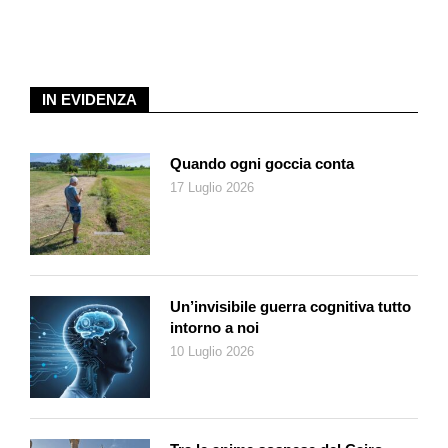
Post». Ne ho letto una sintesi sul «Corriere della Sera»
scoprendo che il piano non smentisce la megalomania
dell’ispiratore. Si chiama GREAT Trust (acronimo di Gaza
Reconstruction, Economic Acceleration and Transformation), e
IN EVIDENZA
prevede scenari che ricordano le torri curvilinee e scintillanti di
Doha e Dubai, profumano di riccanza e disegnano una
Disneyland per milionari sulle macerie di Gaza.
Quando ogni goccia conta
17 Luglio 2026
Insomma, una metropoli florida e tecnologicamente avanzata
costruita sopra un cimitero. Ma, soprattutto, senza palestinesi.
Il GREAT prevede infatti che Gaza venga amministrata per
almeno dieci anni dall’America, mentre gli oltre due milioni di
abitanti dovrebbero trasferirsi «temporaneamente» in altri
Un’invisibile guerra cognitiva tutto
Paesi o in zone «delimitate e sicure» dentro la Striscia fino alla
intorno a noi
fine dei lavori. Perché niente dà più fastidio dei legittimi
10 Luglio 2026
proprietari di quelle terre che circolano nei cantieri governati da
terzi, magari addirittura pretendendo di dire la loro sulla
ricostruzione.