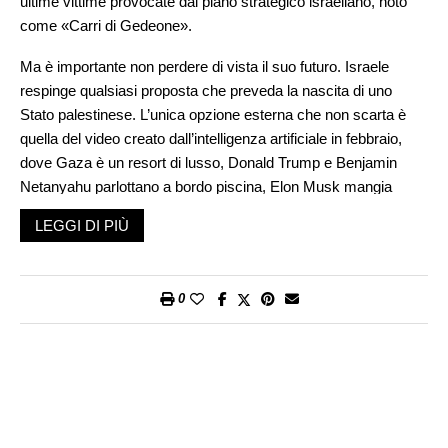
ultime vittime provocate dal piano strategico israeliano, noto
come «Carri di Gedeone».
Ma è importante non perdere di vista il suo futuro. Israele
respinge qualsiasi proposta che preveda la nascita di uno
Stato palestinese. L’unica opzione esterna che non scarta è
quella del video creato dall’intelligenza artificiale in febbraio,
dove Gaza è un resort di lusso, Donald Trump e Benjamin
Netanyahu parlottano a bordo piscina, Elon Musk mangia
hummus sotto una pioggia di dollari, e una statua dorata di
LEGGI DI PIÙ
Trump troneggia al centro di una metropoli pullulante di
grattacieli, yacht, spiagge e fuochi d’artificio.
Sembrava una farsa pacchiana e invece esprime in modo
0
grossolano un progetto di 38 pagine elaborato da ambienti
vicini a Trump e dai medesimi imprenditori israeliani che hanno
generato la Gaza Humanitarian Foundation, l’organizzazione
americana che gestisce, in modo a dir poco controverso, i
quattro centri di distribuzione per il cibo nella Striscia. Il
progetto è stato pubblicato nei giorni scorsi dal «Washington