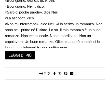
«Buongiorno, Giulio», dice Neil.
«Buongiorno, Neil», dico.
«Sarò di poche parole», dice Neil.
«La ascolto», dico.
«Non mi interrompa», dice Neil. «Ho scritto un romanzo. Non
sono né il primo né l’ultimo. Lo so. Il mio romanzo è un buon
romanzo. Non eccezionale. Non straordinario. Non un
capolavoro. Un buon romanzo. Glielo manderò perché lei lo
legga. Le telefonerò tra due settimane».
«Si dice “per piacere”», dico.
LEGGI DI PIÙ
«Eh?», dice Neil.
«Mi sta chiedendo di lavorare per lei», dico, «e le ho detto che
un “per piacere”, nella sua richiesta, ci stava tutto».
0
«Mi risulta che leggere sia il suo mestiere», dice Neil.
«Vuole una consulenza?», dico.
«Mi chiede soldi?», dice Neil.
«Desidera il mio parere sul valore del suo romanzo?», dico.
«No. So già che è un buon romanzo», dice Neil.
«Dunque», dico, «che cosa vuole?».