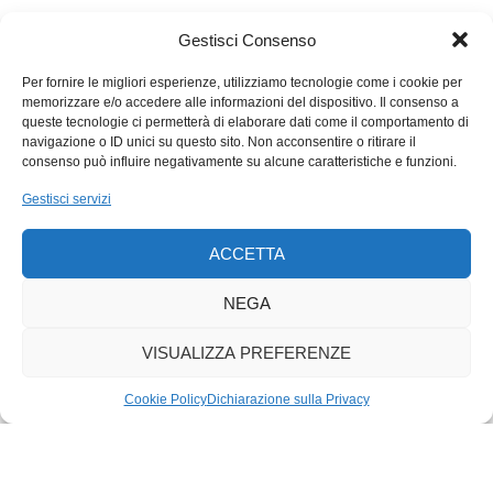
«Sì», dice Neil.
«E ChatGPT le ha anche fornito il giudizio sul romanzo?»,
Gestisci Consenso
dico.
«Sì», dice Neil.
Per fornire le migliori esperienze, utilizziamo tecnologie come i cookie per
memorizzare e/o accedere alle informazioni del dispositivo. Il consenso a
«E lei si fida di ChatGPT?», dico.
queste tecnologie ci permetterà di elaborare dati come il comportamento di
«Giulio», dice Neil.
navigazione o ID unici su questo sito. Non acconsentire o ritirare il
«Mi dica», dico.
consenso può influire negativamente su alcune caratteristiche e funzioni.
«Lei è uno intelligente», dice Neil.
Gestisci servizi
«Mah», dico.
«In ChatGPT è concentrato l’intero scibile umano», dice Nei.
ACCETTA
«ChatGPT ha confrontato il mio romanzo con tutti i romanzi
che conosce. ChatGPT conosce tutti i romanzi. Lei ha letto
NEGA
tutti i romanzi?».
«Non le è venuto in mente che ChatGPT volesse solo
VISUALIZZA PREFERENZE
compiacerla?», dico.
«ChatGPT non vuole niente», dice Neil. «Non è umana. Quindi
Cookie Policy
Dichiarazione sulla Privacy
non può volermi compiacere».
«È programmata da umani», dico.
«È programmata da centinaia, da migliaia di menti umane»,